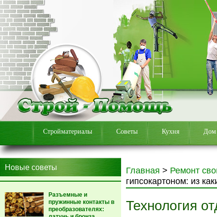
Стройматериалы
Советы
Кухня
Дом
Новые советы
Главная
>
Ремонт сво
гипсокартоном: из как
Разъемные и
Технология от
пружинные контакты в
преобразователях:
латунь и бронза