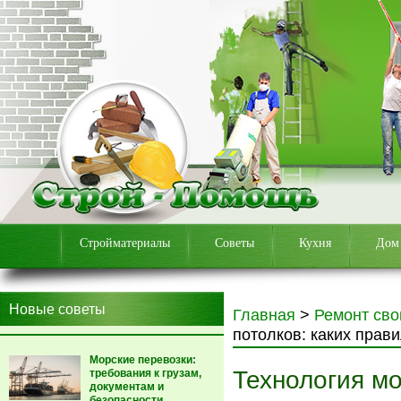
Стройматериалы
Советы
Кухня
Дом
Новые советы
Главная
>
Ремонт сво
потолков: каких прав
Морские перевозки:
Технология м
требования к грузам,
документам и
безопасности