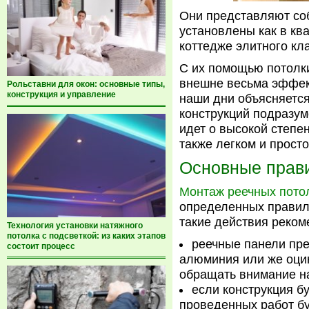
Они представляют соб
установлены как в ква
коттедже элитного кл
С их помощью потолк
внешне весьма эффект
Рольставни для окон: основные типы,
конструкция и управление
наши дни объясняется
конструкций подразу
идет о высокой степе
также легком и прост
Основные прав
Монтаж реечных пото
определенных правил.
такие действия реком
Технология установки натяжного
потолка с подсветкой: из каких этапов
реечные панели пр
состоит процесс
алюминия или же оцин
обращать внимание на
если конструкция бу
проведенных работ бу