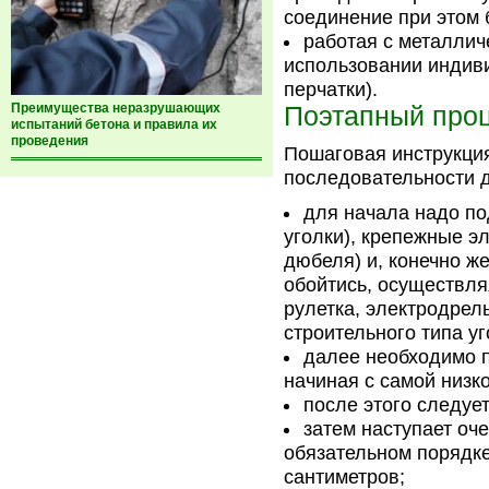
соединение при этом 
работая с металлич
использовании индиви
перчатки).
Преимущества неразрушающих
Поэтапный про
испытаний бетона и правила их
проведения
Пошаговая инструкци
последовательности д
для начала надо по
уголки), крепежные э
дюбеля) и, конечно же
обойтись, осуществля
рулетка, электродрел
строительного типа уг
далее необходимо п
начиная с самой низко
после этого следуе
затем наступает оче
обязательном порядке
сантиметров;