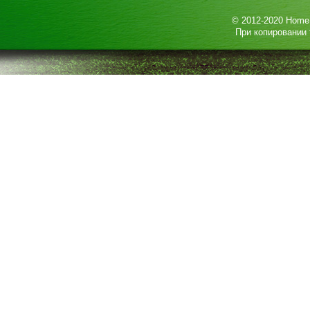
© 2012-2020
HomeP
При копировании 