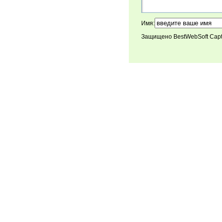
Имя:
Защищено BestWebSoft Cap