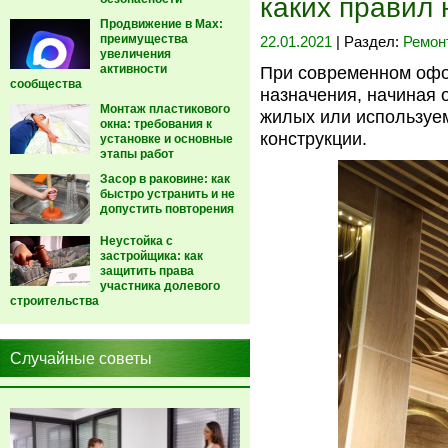
каких правил
Продвижение в Max:
преимущества
22.01.2021
| Раздел:
Ремон
увеличения
активности
При современном офо
сообщества
назначения, начиная 
Монтаж пластикового
жилых или используе
окна: требования к
конструкции.
установке и основные
этапы работ
Засор в раковине: как
быстро устранить и не
допустить повторения
Неустойка с
застройщика: как
защитить права
участника долевого
строительства
Случайные советы