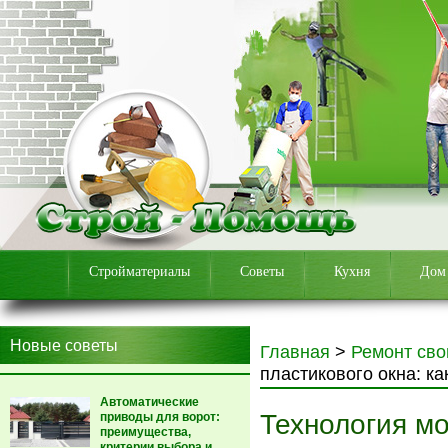
Стройматериалы
Советы
Кухня
Дом
Новые советы
Главная
>
Ремонт сво
пластикового окна: к
Автоматические
Технология мо
приводы для ворот:
преимущества,
критерии выбора и