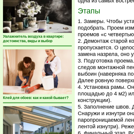
одна из самых востре
Этапы
Замеры. Чтобы уста
подобрать. Проем изм
проемов «с четвертью
Увлажнитель воздуха в квартире:
Демонтаж старой ко
достоинства, виды и выбор
пропускается. О целос
замена назрела, оно 
Подготовка проема.
следов монтажной пе
выбоин (наверняка по
Далее ровную поверхн
Установка рамы. Он
площадью до 4 м2) и
Клей для обоев: как и какой бывает?
конструкции).
Заполнение швов. Д
Снаружи и изнутри он
паропроницаемой лен
лентой изнутри). Реж
Финальный этап. Вс