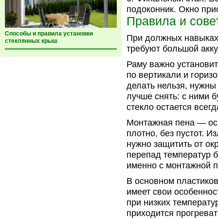
подоконник. Окно при
Правила и сове
Способы и правила установки
При должных навыках 
стеклянных крыш
требуют большой акку
Раму важно установит
по вертикали и горизо
делать нельзя, нужны
лучше снять: с ними б
стекло остается всегд
Монтажная пена — ос
плотно, без пустот. 
нужно защитить от ок
перепад температур б
именно с монтажной п
В основном пластиков
имеет свои особеннос
при низких температу
приходится прогреват