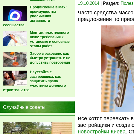
19.10.2014
| Раздел:
Полез
Продвижение в Max:
преимущества
Часто средства масс
увеличения
предложения по прио
активности
сообщества
Монтаж пластикового
окна: требования к
установке и основные
этапы работ
Засор в раковине: как
быстро устранить и не
допустить повторения
Неустойка с
застройщика: как
защитить права
участника долевого
строительства
Случайные советы
Все хотят переехать в
застройщики и созда
новостройки Киева
. С