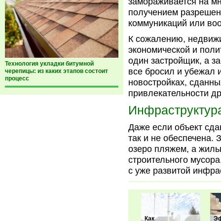
замораживается на мн
получением разрешени
коммуникаций или во
К сожалению, недвижи
экономической и поли
один застройщик, а з
Технология укладки битумной
все бросил и убежал 
черепицы: из каких этапов состоит
процесс
новостройках, сданны
привлекательности д
Инфраструктур
Даже если объект сда
так и не обеспечена.
озеро пляжем, а жиль
строительного мусора
с уже развитой инфрас
Как
Э