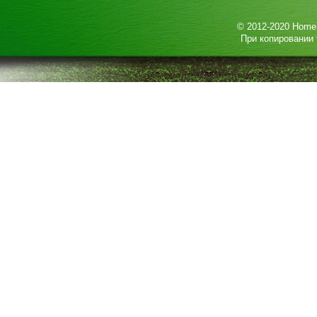
© 2012-2020
HomeP
При копировании 