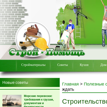
Стройматериалы
Советы
Кухня
Дом
Новые советы
Главная
>
Полезные 
ждать
Морские перевозки:
Строительство
требования к грузам,
документам и
безопасности