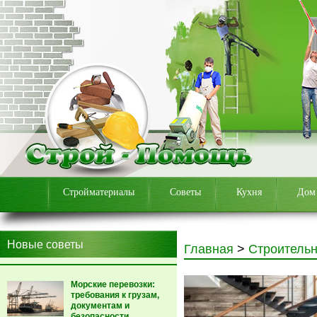
Стройматериалы
Советы
Кухня
Дом
Новые советы
Главная
>
Строитель
Морские перевозки:
требования к грузам,
документам и
безопасности