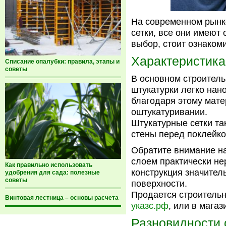
На современном рынк
сетки, все они имеют
выбор, стоит ознаком
Характеристика
Списание опалубки: правила, этапы и
советы
В основном строитель
штукатурки легко нан
благодаря этому мате
оштукатуривании.
Штукатурные сетки та
стены перед поклейко
Обратите внимание на
слоем практически не
Как правильно использовать
конструкция значител
удобрения для сада: полезные
советы
поверхности.
Продается строительн
Винтовая лестница – основы расчета
указс.рф
, или в магаз
Разновидности 