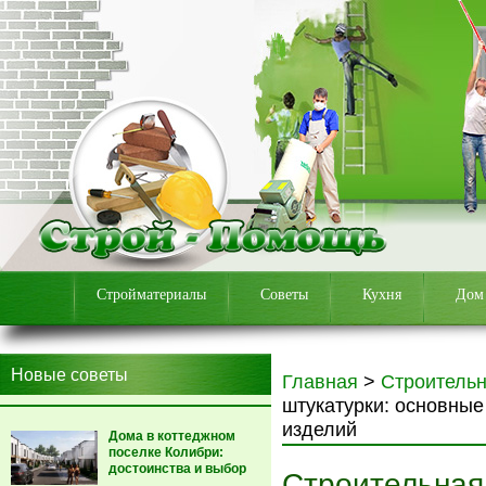
Стройматериалы
Советы
Кухня
Дом
Новые советы
Главная
>
Строитель
штукатурки: основные
изделий
Дома в коттеджном
поселке Колибри:
достоинства и выбор
Строительная 