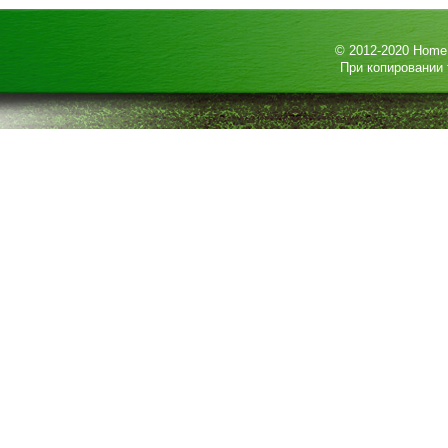
© 2012-2020
HomeP
При копировании 