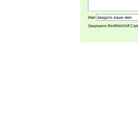
Имя:
Защищено BestWebSoft Cap