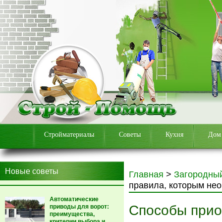
Стройматериалы
Советы
Кухня
Дом
Новые советы
Главная
>
Загородны
правила, которым не
Автоматические
Способы прио
приводы для ворот:
преимущества,
критерии выбора и