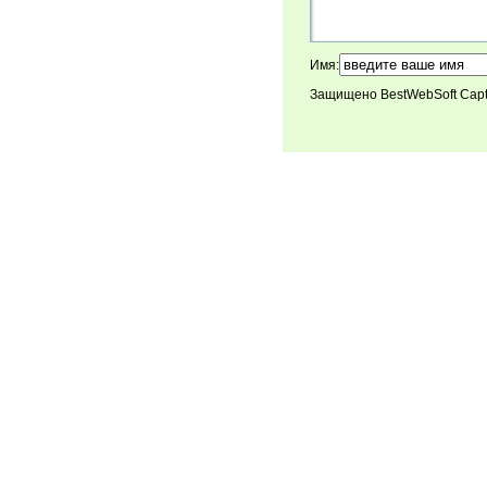
Имя:
Защищено BestWebSoft Cap