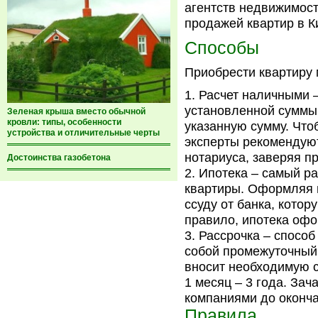
агентств недвижимост
продажей квартир в К
Способы
Приобрести квартиру 
Расчет наличными 
установленной суммы.
Зеленая крыша вместо обычной
кровли: типы, особенности
указанную сумму. Что
устройства и отличительные черты
эксперты рекомендуют
нотариуса, заверяя п
Достоинства газобетона
Ипотека – самый р
квартиры. Оформляя 
ссуду от банка, кото
правило, ипотека офор
Рассрочка – спосо
собой промежуточный 
вносит необходимую с
1 месяц – 3 года. За
компаниями до оконча
Правила