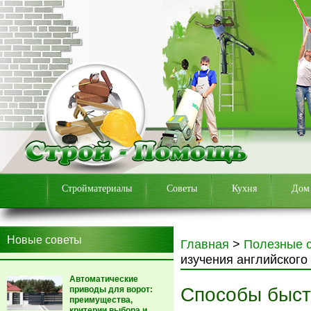
Стройматериалы
Советы
Кухня
Дом
Новые советы
Главная
>
Полезные 
изучения английского 
Автоматические
Способы быст
приводы для ворот:
преимущества,
критерии выбора и