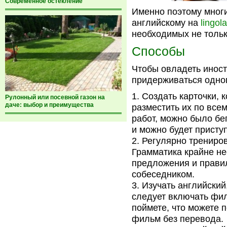
Современное остекление
Именно поэтому многи
английскому на
lingol
необходимых не тольк
Способы
Чтобы овладеть иност
придерживаться одног
Создать карточки, 
Рулонный или посевной газон на
даче: выбор и преимущества
разместить их по все
работ, можно было бе
и можно будет присту
Регулярно трениров
Грамматика крайне не
предложения и прави
собеседником.
Изучать английский
следует включать фил
поймете, что можете 
фильм без перевода.