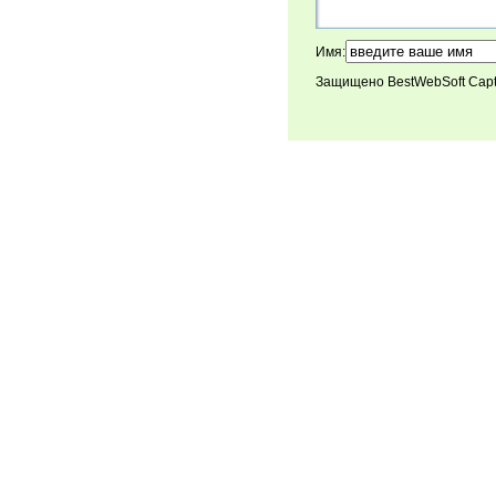
Имя:
Защищено BestWebSoft Cap