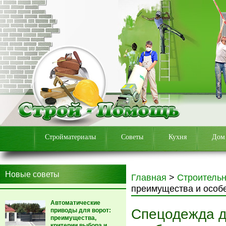
Стройматериалы
Советы
Кухня
Дом
Новые советы
Главная
>
Строитель
преимущества и особ
Автоматические
Спецодежда д
приводы для ворот:
преимущества,
критерии выбора и