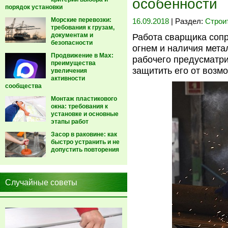
особенности
порядок установки
Морские перевозки:
16.09.2018
| Раздел:
Строи
требования к грузам,
документам и
Работа сварщика сопр
безопасности
огнем и наличия мета
Продвижение в Max:
рабочего предусматр
преимущества
защитить его от возм
увеличения
активности
сообщества
Монтаж пластикового
окна: требования к
установке и основные
этапы работ
Засор в раковине: как
быстро устранить и не
допустить повторения
Случайные советы