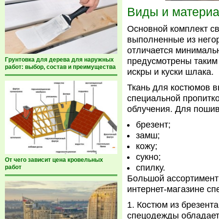
Виды и матери
Основной комплект св
выполненные из него
отличается минималь
Грунтовка для дерева для наружных
предусмотрены таким 
работ: выбор, состав и преимущества
искры и куски шлака.
Ткань для костюмов в
специальной пропитк
облучения. Для пошив
брезент;
замш;
кожу;
сукно;
От чего зависит цена кровельных
спилку.
работ
Большой ассортимент
интернет-магазине с
Костюм из брезента
спецодежды обладает