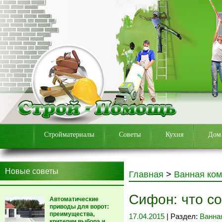
Стройматериалы
Советы
Кухня
Дом
Новые советы
Главная
>
Ванная ком
Сифон: что с
Автоматические
приводы для ворот:
преимущества,
17.04.2015
| Раздел:
Ванна
критерии выбора и