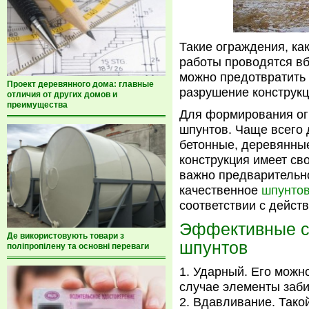
Такие ограждения, как
работы проводятся вб
можно предотвратить 
Проект деревянного дома: главные
разрушение конструкц
отличия от других домов и
преимущества
Для формирования ог
шпунтов. Чаще всего 
бетонные, деревянны
конструкция имеет св
важно предварительно
качественное
шпунтов
соответствии с дейс
Эффективные с
Де використовують товари з
шпунтов
поліпропілену та основні переваги
Ударный. Его можно
случае элементы заб
Вдавливание. Такой