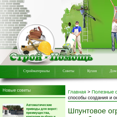
Стройматериалы
Советы
Кухня
Дом
Новые советы
Главная
>
Полезные 
способы создания и 
Автоматические
Шпунтовое ог
приводы для ворот:
преимущества,
критерии выбора и