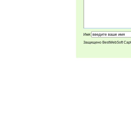
Имя:
Защищено BestWebSoft Cap