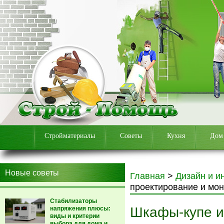
Стройматериалы
Советы
Кухня
Дом
Новые советы
Главная
>
Дизайн и и
проектирование и мон
Стабилизаторы
Шкафы-купе и
напряжения плюсы:
виды и критерии
выбора для дома и