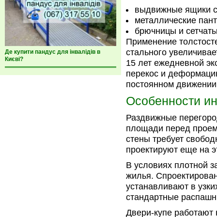
выдвижные ящики с
металлические пан
брючницы и сетчаты
Применение толстост
стального увеличивае
Де купити пандус для інвалідів в
Києві?
15 лет ежедневной эк
перекос и деформаци
постоянном движении
Особенности ин
Раздвижные перегород
площади перед проем
стены требует свобод
проектируют еще на э
В условиях плотной з
жилья. Спроектиров
устанавливают в узки
стандартные распашн
Двери-купе работают 