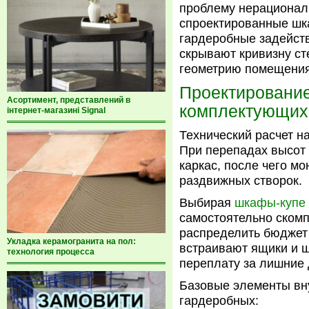
проблему нерационал
спроектированные шк
гардеробные задейств
скрывают кривизну ст
геометрию помещения
Проектирование
Асортимент, представлений в
комплектующих
інтернет-магазині Signal
Технический расчет н
При перепадах высот
каркас, после чего 
раздвижных створок.
Выбирая
шкафы-купе 
самостоятельно скомп
распределить бюджет 
Укладка керамогранита на пол:
встраивают ящики и ш
технология процесса
переплату за лишние 
Базовые элементы вн
гардеробных: