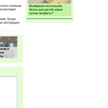
аточно сложным
Выбираем постельное
ни выглядят
белье для детей, какое
лучше выбрать?
ники. Лучше
ая абстракция,
огия и
ные
ты