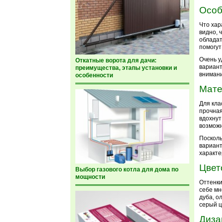
Особ
Что хар
видно, 
обладат
помогут
Очень у
Откатные ворота для дачи:
вариант
преимущества, этапы установки и
внимани
особенности
Мат
Для кла
прочная
вдохнут
возможн
Посколь
вариант
характе
Цвет
Выбор газового котла для дома по
мощности
Оттенки
себе мн
дуба, о
серый ц
Диза