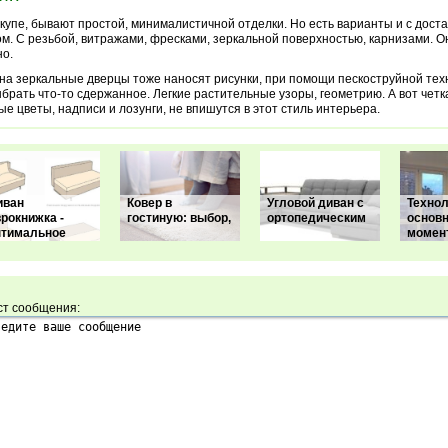
упе, бывают простой, минималистичной отделки. Но есть варианты и с дост
м. С резьбой, витражами, фресками, зеркальной поверхностью, карнизами. О
о.
 на зеркальные дверцы тоже наносят рисунки, при помощи пескоструйной тех
ыбрать что-то сдержанное. Легкие растительные узоры, геометрию. А вот четк
е цветы, надписи и лозунги, не впишутся в этот стиль интерьера.
иван
Ковер в
Угловой диван с
Технол
рокнижка -
гостиную: выбор,
ортопедическим
основ
птимальное
момен
ст сообщения: