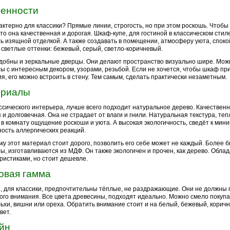
енности
актерно для классики? Прямые линии, строгость, но при этом роскошь. Чтоб
что она качественная и дорогая. Шкаф-купе, для гостиной в классическом стил
ь изящной отделкой. А также создавать в помещении, атмосферу уюта, споко
 светлые оттенки: бежевый, серый, светло-коричневый.
добны и зеркальные дверцы. Они делают пространство визуально шире. Мож
ы с интересным декором, узорами, резьбой. Если не хочется, чтобы шкаф пр
я, его можно встроить в стену. Тем самым, сделать практически незаметным.
ериалы
ссического интерьера, лучше всего подходит натуральное дерево. Качествен
 и долговечная. Она не страдает от влаги и гнили. Натуральная текстура, теп
 в комнату ощущение роскоши и уюта. А высокая экологичность, сведёт к мин
ость аллергических реакций.
ку этот материал стоит дорого, позволить его себе может не каждый. Более
ы, изготавливаются из МДФ. Он также экологичен и прочен, как дерево. Обл
ристиками, но стоит дешевле.
овая гамма
, для классики, предпочтительны тёплые, не раздражающие. Они не должны 
ого внимания. Все цвета древесины, подходят идеально. Можно смело покупа
льхи, вишни или ореха. Обратить внимание стоит и на белый, бежевый, корич
вет.
йн