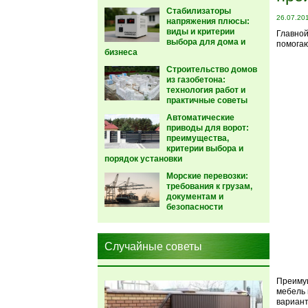
Стабилизаторы
26.07.20
напряжения плюсы:
виды и критерии
Главной
выбора для дома и
помогаю
бизнеса
Строительство домов
из газобетона:
технология работ и
практичные советы
Автоматические
приводы для ворот:
преимущества,
критерии выбора и
порядок установки
Морские перевозки:
требования к грузам,
документам и
безопасности
Случайные советы
Преимущ
мебель 
вариант