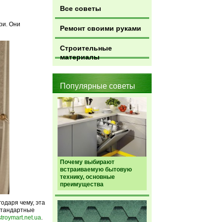
Все советы
ри. Они
Ремонт своими руками
Строительные
материалы
Популярные советы
Почему выбирают
встраиваемую бытовую
технику, основные
преимущества
одаря чему, эта
 стандартные
stroymart.net.ua
.