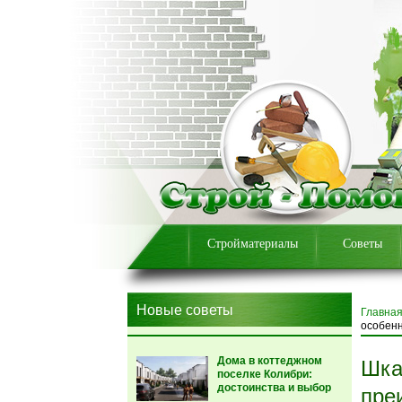
Стройматериалы
Советы
Новые советы
Главна
особен
Дома в коттеджном
Шка
поселке Колибри:
достоинства и выбор
пре