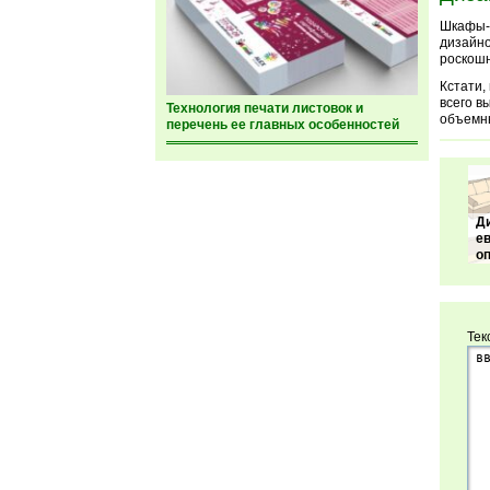
Шкафы-к
дизайно
роскошн
Кстати,
всего в
Технология печати листовок и
объемны
перечень ее главных особенностей
Д
ев
о
Тек