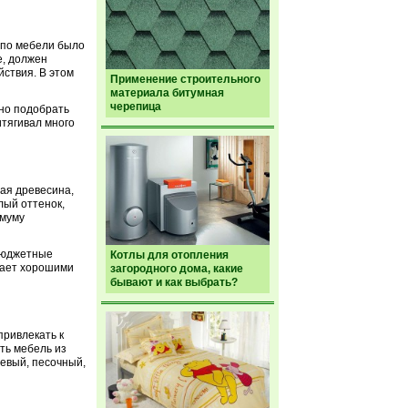
ы по мебели было
е, должен
йствия. В этом
Применение строительного
материала битумная
черепица
но подобрать
итягивал много
ная древесина,
лый оттенок,
имуму
 бюджетные
Котлы для отопления
адает хорошими
загородного дома, какие
бывают и как выбрать?
привлекать к
ть мебель из
невый, песочный,