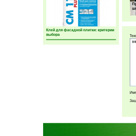
П
ш
Клей для фасадной плитки: критерии
выбора
Тек
Имя
Защ