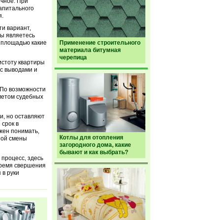
ичное. При
капитального
я.
ти вариант,
вы являетесь
Применение строительного
й площадью какие
материала битумная
черепица
истоту квартиры
 с выводами и
 По возможности
дметом судебных
и, но оставляют
 срок в
жен понимать,
Котлы для отопления
ной смены
загородного дома, какие
бывают и как выбрать?
 процесс, здесь
время свершения
 в руки