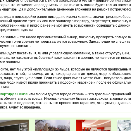
ых, следует определиться с типом выбираемого жилья – первичное или втор
варианте, стоимость гораздо меньше, но въехать можно будет только после 
 квартиры, да и дополнительные денежные вложения на ремонт потребуютс
вартира в новостройке ранее никогда не имела хозяина, значит, риск приобрес
енный правами третьих лиц или залоговую квартиру, отсутствует, поскольку 
собственником, и никто ранее не мог иметь возможности совершать с данно
юридические сделки.
ое жилье – это более проблематичный выбор, поскольку проверить полную ч
ческой точки зрения не представляется возможным. Здесь лучше не спешить
упулезно выяснить.
им будет посетить ТСЖ или управляющую компанию, а также структуру БТИ.
знать, не находится выбранный вами вариант в аренде, не является ли пре
или залогом.
сите, нет ли у этой жилплощади жильцов, которые не являются прописанным
роживать в ней, например, дети, находящиеся в детдомах, люди, отбывающие
х, лица, служащие армии. Если такое факт имеет место быть, покупатель дол
ные люди имеют право проживать в подобной квартире и после ее официаль
нника.
квартиру в Пензе
или любом другом городе страны – это довольно трудоемкий
ть обманутым есть всегда. Иногда, нелишним бывает застраховать жилье во 
 хоть это и недешево, зато есть сто процентная гарантия, что сумма, отданная
ков, будет возвращена.