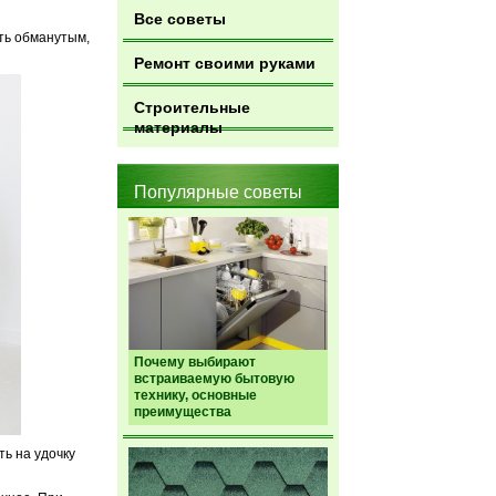
Все советы
ыть обманутым,
Ремонт своими руками
Строительные
материалы
Популярные советы
Почему выбирают
встраиваемую бытовую
технику, основные
преимущества
ь на удочку