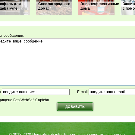
рофиль для
Снос загородного
Энергоэффективные
Защит
кафа купе:
дома:
дома
с пом
ст сообщения:
:
E-mail:
ищено BestWebSoft Captcha
© 2012-2020
HomeProrab.info
. Все права конечно же защищены.