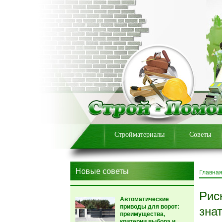
Стройматериалы
Советы
Новые советы
Главна
Рис
Автоматические
приводы для ворот:
зна
преимущества,
критерии выбора и