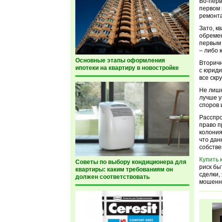
Во-перв
первом 
ремонта
Зато, к
обремен
первым 
– либо 
Основные этапы оформления
Вторичн
ипотеки на квартиру в новостройке
с юриди
все скр
Не лишн
лучше у
споров 
Расспро
право п
колония
что дан
собстве
Купить 
Советы по выбору кондиционера для
риск бы
квартиры: каким требованиям он
сделки,
должен соответствовать
мошенни