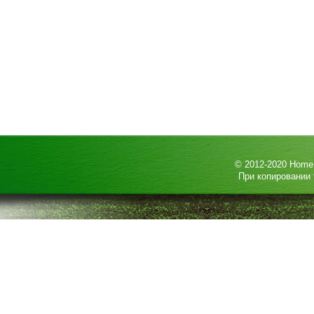
© 2012-2020
HomeP
При копировании 