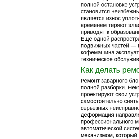
полной остановке уст
становится неизбежн
является износ уплот
временем теряют элас
приводят к образова
Еще одной распростр
подвижных частей — п
кофемашина эксплуати
техническое обслужив
Как делать рем
Ремонт заварного бло
полной разборки. Не
проектируют свои уст
самостоятельно снять
серьезных неисправно
деформация направля
профессионального ма
автоматической сист
механизмом, который 