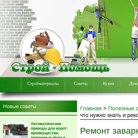
Стройматериалы
Советы
Кухня
Дом
Новые советы
Главная
>
Полезные 
что нужно знать и ре
Автоматические
Ремонт завар
приводы для ворот:
преимущества,
критерии выбора и