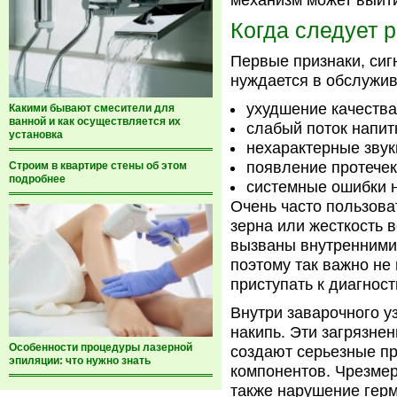
механизм может выйти
Когда следует 
Первые признаки, сиг
нуждается в обслужив
ухудшение качества
Какими бывают смесители для
ванной и как осуществляется их
слабый поток напит
установка
нехарактерные звук
появление протечек
Строим в квартире стены об этом
подробнее
системные ошибки н
Очень часто пользова
зерна или жесткость в
вызваны внутренними
поэтому так важно не
приступать к диагност
Внутри заварочного у
накипь. Эти загрязнен
Особенности процедуры лазерной
создают серьезные пр
эпиляции: что нужно знать
компонентов. Чрезмер
также нарушение герм