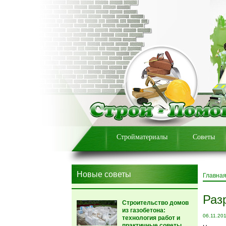
Стройматериалы
Советы
Новые советы
Главна
Раз
Строительство домов
из газобетона:
06.11.20
технология работ и
практичные советы