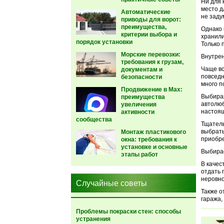
Ни для 
место д
Автоматические
не заду
приводы для ворот:
преимущества,
Однако 
критерии выбора и
хранили
порядок установки
Только 
Морские перевозки:
Внутре
требования к грузам,
Чаще вс
документам и
повседн
безопасности
много п
Продвижение в Max:
Выбирая
преимущества
автолюб
увеличения
настоящ
активности
сообщества
Тщатель
выбрать
Монтаж пластикового
приобре
окна: требования к
установке и основные
Выбира
этапы работ
В качес
отдать 
неровно
Случайные советы
Также о
гаража,
Проблемы покраски стен: способы
устранения