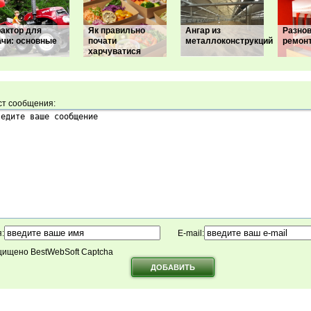
рактор для
Як правильно
Ангар из
Разно
ачи: основные
почати
металлоконструкций
ремон
харчуватися
ст сообщения:
:
E-mail:
ищено BestWebSoft Captcha