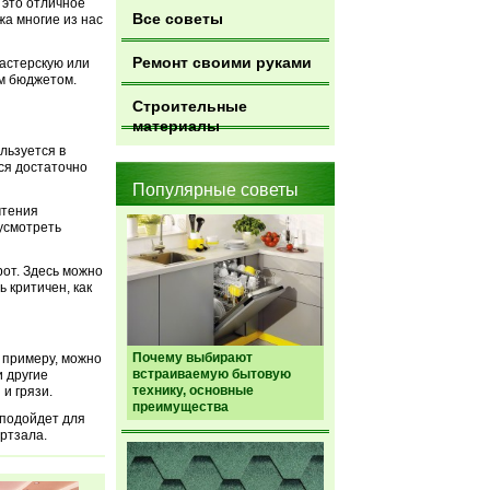
, это отличное
Все советы
жа многие из нас
Ремонт своими руками
мастерскую или
м бюджетом.
Строительные
материалы
льзуется в
ся достаточно
Популярные советы
чтения
усмотреть
рот. Здесь можно
 критичен, как
Почему выбирают
 примеру, можно
встраиваемую бытовую
 другие
технику, основные
и грязи.
преимущества
 подойдет для
ртзала.