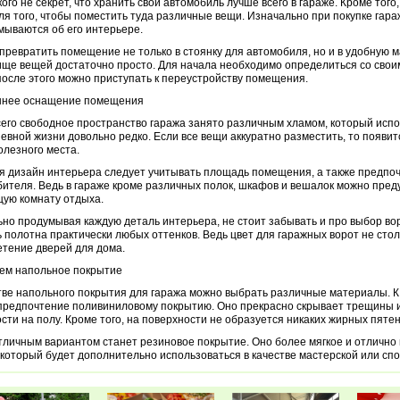
кого не секрет, что хранить свой автомобиль лучше всего в гараже. Кроме того
ля того, чтобы поместить туда различные вещи.
Изначально при покупке гара
мываются об его интерьере.
превратить помещение не только в стоянку для автомобиля, но и в удобную 
ще вещей достаточно просто. Для начала необходимо определиться со свои
после этого можно приступать к переустройству помещения.
ннее оснащение помещения
его свободное пространство гаража занято различным хламом, который испо
евной жизни довольно редко. Если все вещи аккуратно разместить, то появит
олезного места.
 дизайн интерьера следует учитывать площадь помещения, а также предпо
ителя. Ведь в гараже кроме различных полок, шкафов и вешалок можно пред
ую комнату отдыха.
но продумывая каждую деталь интерьера, не стоит забывать и про выбор во
 полотна практически любых оттенков. Ведь цвет для гаражных ворот не столь
тение дверей для дома.
ем напольное покрытие
тве напольного покрытия для гаража можно выбрать различные материалы. К
предпочтение поливиниловому покрытию. Оно прекрасно скрывает трещины и
сти на полу. Кроме того, на поверхности не образуется никаких жирных пятен 
тличным вариантом станет резиновое покрытие. Оно более мягкое и отлично
 который будет дополнительно использоваться в качестве мастерской или спо