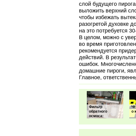
слой будущего пирога,
выложить верхний сло
чтобы избежать вытек
разогретой духовке до
на это потребуется 30
В целом, можно с уве
во время приготовлен
рекомендуется приде
действий. В результа
ошибок. Многочисленн
домашние пироги, яв
Главное, ответственн
Фильтр
Чт
обратного
о 
осмоса: