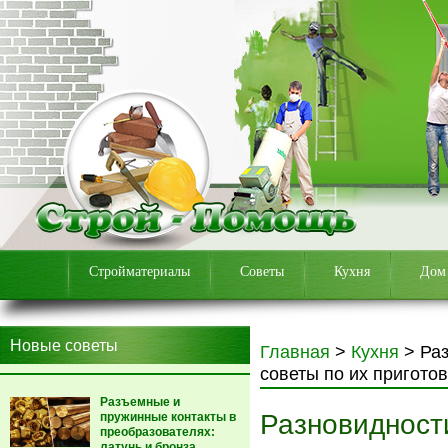
Стройматериалы
Советы
Кухня
Дом
Новые советы
Главная
>
Кухня
>
Раз
советы по их пригото
Разъемные и
Разновидности
пружинные контакты в
преобразователях:
латунь и бронза