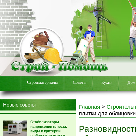
Стройматериалы
Советы
Кухня
Дом
Новые советы
Главная
>
Строитель
плитки для облицовки
Стабилизаторы
Разновидност
напряжения плюсы:
виды и критерии
выбора для дома и