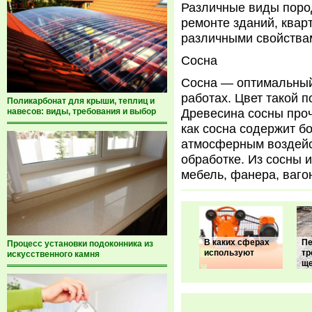
Различные виды поро
ремонте зданий, ква
различными свойства
Сосна
Сосна — оптимальный
работах. Цвет такой 
Поликарбонат для крыши, теплиц и
навесов: виды, требования и выбор
Древесина сосны прочн
как сосна содержит б
атмосферным воздейст
обработке. Из сосны 
мебель, фанера, вагон
В каких сферах
Пе
Процесс установки подоконника из
используют
тр
искусственного камня
щ