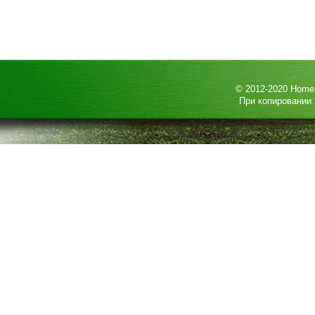
© 2012-2020
HomeP
При копировании 