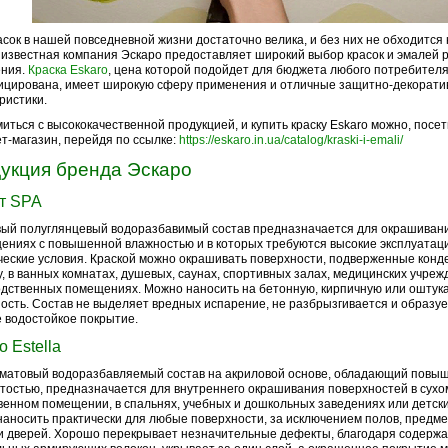
асок в нашей повседневной жизни достаточно велика, и без них не обходится 
известная компания Эскаро предоставляет широкий выбор красок и эмалей 
ения.
Краска Eskaro
, цена которой подойдет для бюджета любого потребителя
ицирована, имеет широкую сферу применения и отличные защитно-декорат
ристики.
иться с высококачественной продукцией, и купить краску Eskaro можно, пос
т-магазин, перейдя по ссылке:
https://eskaro.in.ua/catalog/kraski-i-emali/
укция бренда Эскаро
т SPA
ый полуглянцевый водоразбавимый состав предназначается для окрашиван
ениях с повышенной влажностью и в которых требуются высокие эксплуатац
ческие условия. Краской можно окрашивать поверхности, подверженные конде
, в ванных комнатах, душевых, саунах, спортивных залах, медицинских учреж
дственных помещениях. Можно наносить на бетонную, кирпичную или оштук
ость. Состав не выделяет вредных испарение, не разбрызгивается и образуе
 водостойкое покрытие.
 Estella
матовый водоразбавляемый состав на акриловой основе, обладающий повы
тостью, предназначается для внутреннего окрашивания поверхностей в сухо
енном помещении, в спальнях, учебных и дошкольных заведениях или детски
аносить практически для любые поверхности, за исключением полов, предме
и дверей. Хорошо перекрывает незначительные дефекты, благодаря содержа