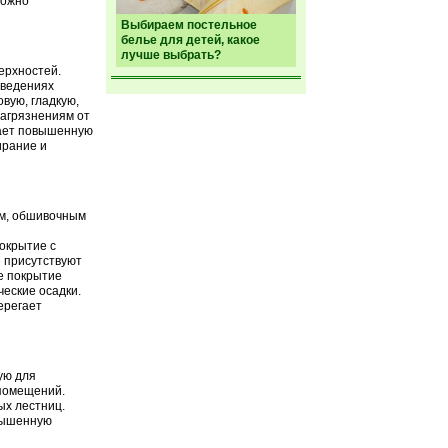
можно
Выбираем постельное
белье для детей, какое
лучше выбрать?
ерхностей.
заведениях
вую, гладкую,
загрязнениям от
тает повышенную
ирание и
ам, обшивочным
окрытие с
е присутствуют
е покрытие
еские осадки.
ерегает
ую для
 помещений.
ых лестниц.
вышенную