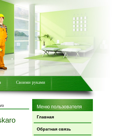
а
Своими руками
aro
Меню пользователя
Главная
skaro
Обратная связь