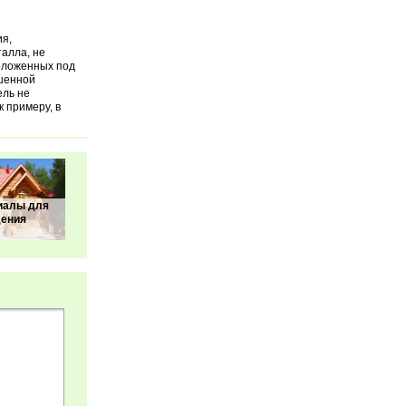
ия,
алла, не
оложенных под
шенной
ель не
к примеру, в
иалы для
дения