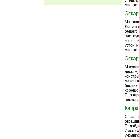
специал
многокр
Эскар
Матовое
Допуска
общего 
плотную
кофе, в
устойчи
многокр
Эскар
Маслян
доскам,
констру
матовым
биоцидн
хорошо 
Паропро
первона
Капра
Состав 
окрашив
Подойде
Имеет х
укрывис