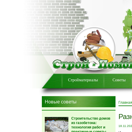
Стройматериалы
Советы
Новые советы
Главна
Раз
Строительство домов
из газобетона:
18.11.20
технология работ и
практичные советы