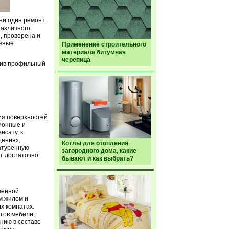
ни один ремонт.
различного
, проверена и
ивные
Применение строительного
материала битумная
черепица
етив профильный
ия поверхностей
ионные и
нсату, к
дениях,
Котлы для отопления
атуренную
загородного дома, какие
т достаточно
бывают и как выбрать?
шенной
м жилом и
х комнатах.
тов мебели,
нию в составе