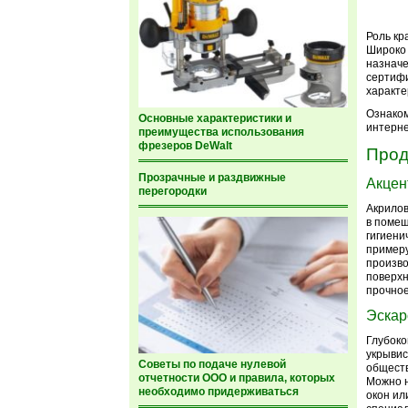
Роль кр
Широко 
назнач
сертиф
характе
Ознаком
Основные характеристики и
интерне
преимущества использования
фрезеров DeWalt
Прод
Прозрачные и раздвижные
Акцен
перегородки
Акрилов
в помещ
гигиени
примеру
произво
поверхн
прочное
Эскаро
Глубоко
укрывис
Советы по подаче нулевой
обществ
отчетности ООО и правила, которых
Можно н
необходимо придерживаться
окон ил