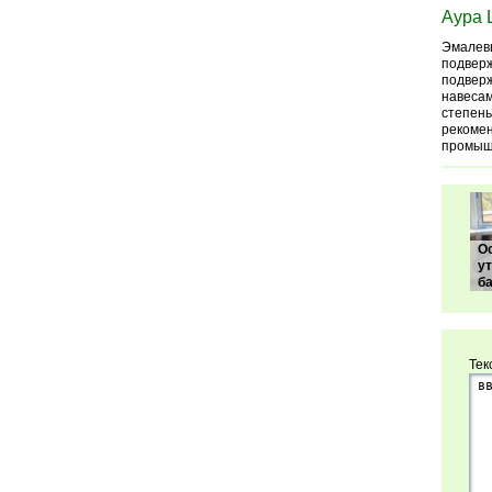
Аура 
Эмалевы
подверж
подверж
навесам
степень
рекомен
промыш
О
у
б
Тек