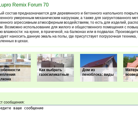
Lupro Remix Forum 70
й состав предназначается для деревянного и бетонного напольного покрыт
енного умеренным механическим нагрузкам, а также для загрунтованного мет
енного агрессивным атмосферным воздействиям, то есть для изделий, расп
и. Возможно использование для жилого и общественного помещения с повы
ю влажности: на кухне, в прачечной, на балконах или в подвалах. Производит
дует наносить данную эмаль на полы, где присутствует погрузочная техника, 
ленных в цехах.
собенности
Как выбрать
Дом из
Матер
тепления
газосиликатные
пеноблока: виды
возве
алкона
ст сообщения: