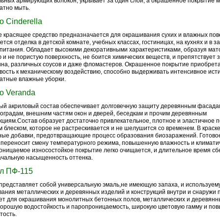
ьных армирующих волокон, укрывает за один слой, а окрашенное покрытие 
атно мыть.
о Cinderella
 красящее средство предназначается для окрашивания сухих и влажных пов
ется отделка в детской комнате, учебных классах, гостиницах, на кухнях и в 
питания. Обладает высокими декоративными характеристиками, образуя мато
 и не пористую поверхность, не боится химических веществ, и препятствует 
ина, различных соусов и даже фломастеров. Окрашенное покрытие приобре
вость к механическому воздействию, способно выдерживать интенсивное ист
атные влажные уборки.
о Veranda
ый акриловый состав обеспечивает долговечную защиту деревянным фасад
 оградам, внешним частям окон и дверей, беседкам и прочим деревянным
кциям.Состав образует достаточно привлекательное, плотное и эластичное п
 блеском, которое не растрескивается и не шелушится со временем. В краск
ые добавки, предотвращающие процесс образования биозаражений. Готово
переносит смену температурного режима, повышенную влажность и климатич
ницаемое износостойкое покрытие легко очищается, и длительное время сб
чальную насыщенность оттенка.
л ПФ-115
представляет собой универсальную эмаль,не имеющую запаха, и используем
ания металлических и деревянных изделий и конструкций внутри и снаружи
т для окрашивания монолитных бетонных полов, металлических и деревянн
орошую водостойкость и паропроницаемость, широкую цветовую гамму и по
тость.