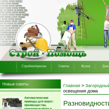
Стройматериалы
Советы
Кухня
Дом
Новые советы
Главная
>
Загородны
освещения дома
Автоматические
Разновидност
приводы для ворот:
преимущества,
критерии выбора и