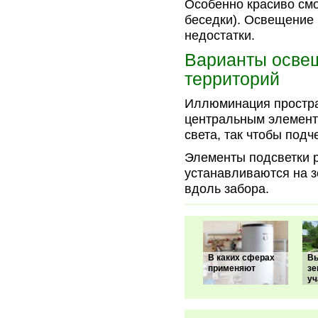
Особенно красиво смо
беседки). Освещение 
недостатки.
Варианты освещ
территорий
Иллюминация простран
центральным элемент
света, так чтобы под
Элементы подсветки 
устанавливаются на з
вдоль забора.
В каких сферах
В
применяют
з
уч