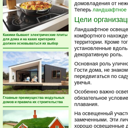
домовладения от неж
Теперь
ландшафтное
Цели организа
Ландшафтное освещен
Какими бывают электрические плиты
комфортного нахожде
для дома и на каких критериях
территории. Кроме то
должен основываться их выбор
установленные вдоль
декоративную роль.
Основная роль улично
Гости дома, не знако
передвигаться по сад
увечья.
Особенно важно освет
обязательное условие
Главные преимущества модульных
домов и правила их строительства
плавания.
На освещенный участо
замеченными. Эти лич
хорошо освещенные 