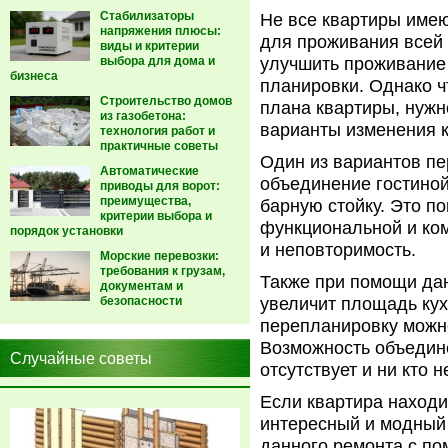
Стабилизаторы
Не все квартиры имею
напряжения плюсы:
для проживания всей
виды и критерии
выбора для дома и
улучшить проживание
бизнеса
планировки.
Однако ч
Строительство домов
плана квартиры, нужн
из газобетона:
варианты изменения 
технология работ и
практичные советы
Один из вариантов п
Автоматические
объединение гостиной
приводы для ворот:
преимущества,
барную стойку. Это п
критерии выбора и
функциональной и ком
порядок установки
и неповторимость.
Морские перевозки:
требования к грузам,
Также при помощи да
документам и
безопасности
увеличит площадь кух
перепланировку можно
Возможность объедине
Случайные советы
отсутствует и ни кто 
Если квартира находи
интересный и модный
данного ремонта с по