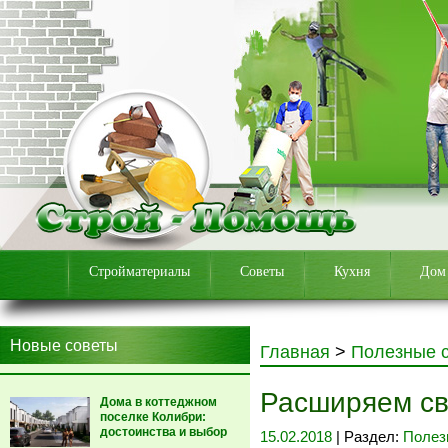
Стройматериалы
Советы
Кухня
Дом
Новые советы
Главная
>
Полезные 
Расширяем св
Дома в коттеджном
поселке Колибри:
достоинства и выбор
15.02.2018
| Раздел:
Полез