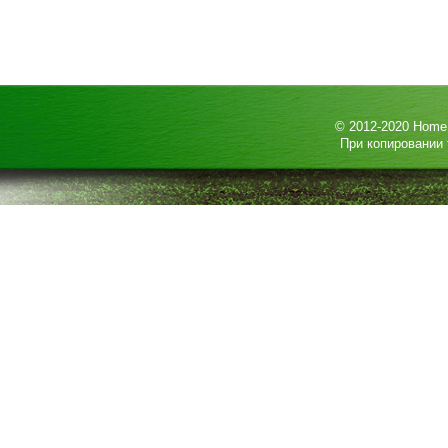
© 2012-2020
HomeP
При копировании 