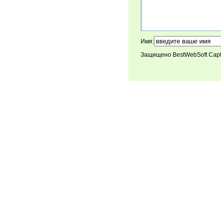
Имя:
Защищено BestWebSoft Cap