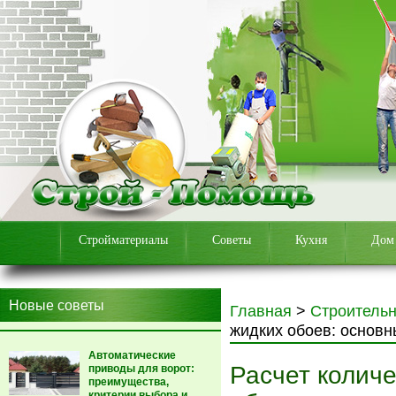
Стройматериалы
Советы
Кухня
Дом
Новые советы
Главная
>
Строитель
жидких обоев: основ
Автоматические
Расчет колич
приводы для ворот:
преимущества,
критерии выбора и