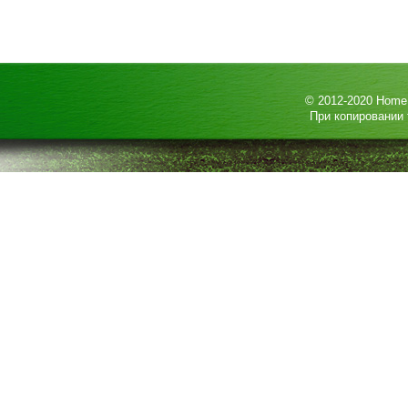
© 2012-2020
HomeP
При копировании 