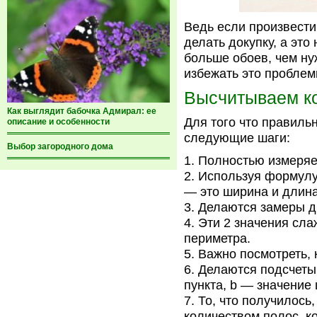
Ведь если произвести
делать докупку, а это
больше обоев, чем ну
избежать это проблем
Высчитываем ко
Как выглядит бабочка Адмирал: ее
Для того что правиль
описание и особенности
следующие шаги:
Выбор загородного дома
Полностью измеряе
Используя формулу
— это ширина и длина
Делаются замеры дв
Эти 2 значения сла
периметра.
Важно посмотреть, 
Делаются подсчеты 
пункта, b — значение
То, что получилось
количеством полос, к