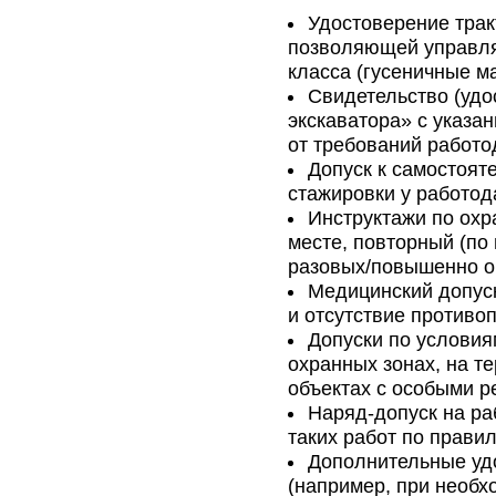
Удостоверение трак
позволяющей управля
класса (гусеничные м
Свидетельство (удо
экскаватора» с указа
от требований работо
Допуск к самостоят
стажировки у работод
Инструктажи по охр
месте, повторный (по
разовых/повышенно о
Медицинский допус
и отсутствие противо
Допуски по условия
охранных зонах, на т
объектах с особыми 
Наряд-допуск на р
таких работ по прави
Дополнительные уд
(например, при необх