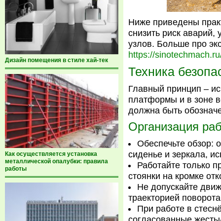
Ниже приведены практ
снизить риск аварий,
узлов. Больше про эк
https://sinotechmach.r
Дизайн помещения в стиле хай-тек
Техника безопа
Главный принцип – и
платформы и в зоне в
должна быть обознач
Организация раб
Обеспечьте обзор: 
сиденье и зеркала, и
Как осуществляется установка
металлической опалубки: правила
Работайте только п
работы
стоянки на кромке отк
Не допускайте дви
траекторией поворота
При работе в стесн
согласованные жесты