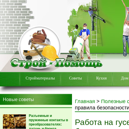
Стройматериалы
Советы
Кухня
Дом
Новые советы
Главная
>
Полезные 
правила безопасности
Разъемные и
Работа на гус
пружинные контакты в
преобразователях:
латунь и бронза