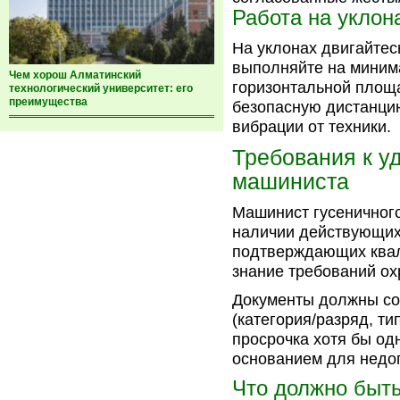
Работа на уклон
На уклонах двигайтес
выполняйте на минима
Чем хорош Алматинский
горизонтальной площа
технологический университет: его
преимущества
безопасную дистанцию
вибрации от техники.
Требования к у
машиниста
Машинист гусеничного
наличии действующих
подтверждающих квал
знание требований ох
Документы должны со
(категория/разряд, ти
просрочка хотя бы од
основанием для недоп
Что должно быт