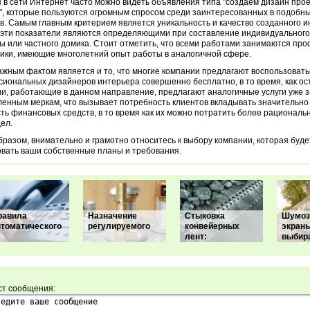
 в сети Интернет часто можно видеть объявления типа "создаем дизайн про
", которые пользуются огромным спросом среди заинтересованных в подобны
в.
Самым главным критерием является уникальность и качество созданного и
эти показатели являются определяющими при составление индивидуального
ы или частного домика. Стоит отметить, что всеми работами занимаются п
ики, имеющие многолетний опыт работы в аналогичной сфере.
ажным фактом является и то, что многие компании предлагают воспользовать
иональных дизайнеров интерьера совершенно бесплатно, в то время, как о
и, работающие в данном направление, предлагают аналогичные услуги уже з
енным меркам, что вызывает потребность клиентов вкладывать значительн
ть финансовых средств, в то время как их можно потратить более рациональ
дел.
бразом, внимательно и грамотно относитесь к выбору компании, которая буд
вать ваши собственные планы и требования.
равила
Назначение
Стыковка
Шумоз
втоматического
регулируемого
конвейерных
экран
лент:
выбир
ст сообщения: