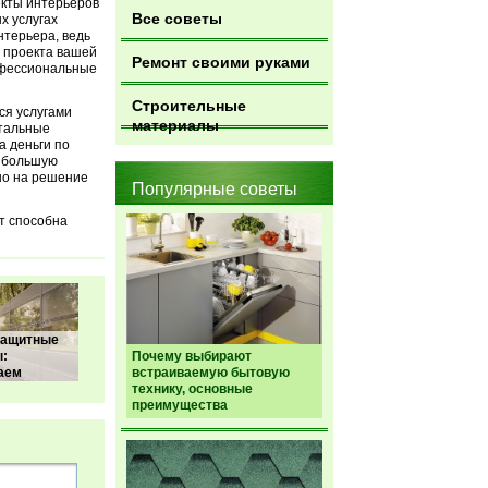
екты интерьеров
Все советы
х услугах
нтерьера, ведь
 проекта вашей
Ремонт своими руками
рофессиональные
Строительные
ся услугами
материалы
стальные
а деньги по
о большую
но на решение
Популярные советы
ет способна
ащитные
ы:
Почему выбирают
аем
встраиваемую бытовую
технику, основные
преимущества