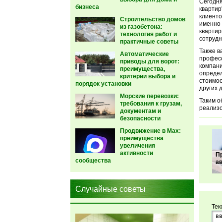
Сегодня
бизнеса
квартир
клиенто
Строительство домов
именно 
из газобетона:
квартир
технология работ и
сотрудн
практичные советы
Также в
Автоматические
професс
приводы для ворот:
компани
преимущества,
определ
критерии выбора и
стоимос
порядок установки
других 
Морские перевозки:
Таким о
требования к грузам,
реализо
документам и
безопасности
Продвижение в Max:
преимущества
увеличения
активности
П
сообщества
а
Случайные советы
Тек