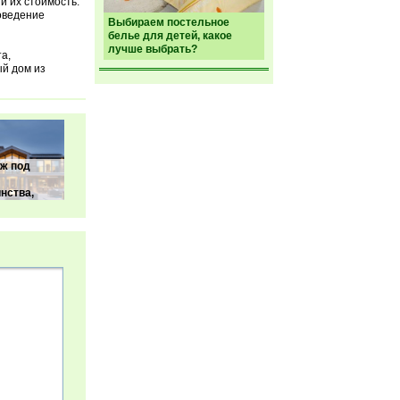
и их стоимость.
оведение
Выбираем постельное
белье для детей, какое
лучше выбрать?
а,
й дом из
ж под
нства,