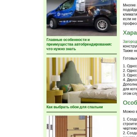
Многие 
подойде
климати
если не
профес
Хара
Главные особенности и
Загород
преимущества автобрендирования:
констру
что нужно знать
Также н
Готовых
Одноэ
Одноэ
Одноэ
Двухэ
Дополни
для кот
этом сл
Особ
Как выбрать обои для спальни
Можно в
Созда
строите
чертежи
Созда