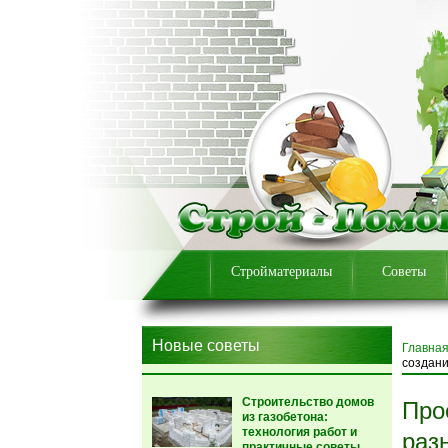
Стройматериалы
Советы
Новые советы
Главна
создан
Строительство домов
Про
из газобетона:
технология работ и
раз
практичные советы