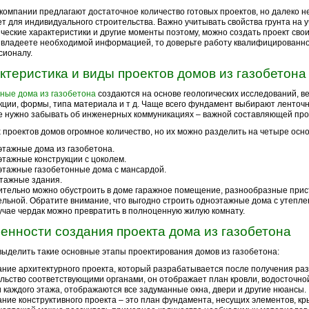
компании предлагают достаточное количество готовых проектов, но далеко н
т для индивидуального строительства. Важно учитывать свойства грунта на у
ческие характеристики и другие моменты поэтому, можно создать проект свои
 владеете необходимой информацией, то доверьте работу квалифицированн
сионалу.
ктеристика и виды проектов домов из газобетона
ные дома из газобетона
создаются на основе геологических исследований, в
кции, формы, типа материала и т д. Чаще всего фундамент выбирают ленточ
е нужно забывать об инженерных коммуникациях – важной составляющей про
 проектов домов огромное количество, но их можно разделить на четыре осн
тажные дома из газобетона.
тажные конструкции с цоколем.
тажные газобетонные дома с мансардой.
тажные здания.
тельно можно обустроить в доме гаражное помещение, разнообразные прис
ельной. Обратите внимание, что выгодно строить одноэтажные дома с утепле
учае чердак можно превратить в полноценную жилую комнату.
енности создания проекта дома из газобетона
ыделить такие основные этапы проектирования домов из газобетона:
ние архитектурного проекта, который разрабатывается после получения ра
льство соответствующими органами, он отображает план кровли, водосточно
 каждого этажа, отображаются все задуманные окна, двери и другие нюансы.
ние конструктивного проекта – это план фундамента, несущих элементов, кры