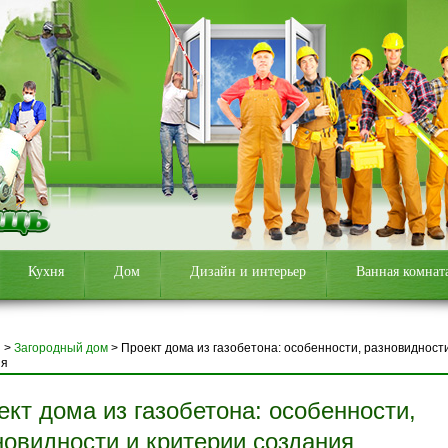
Кухня
Дом
Дизайн и интерьер
Ванная комнат
я
>
Загородный дом
>
Проект дома из газобетона: особенности, разновидност
ия
ект дома из газобетона: особенности,
новидности и критерии создания