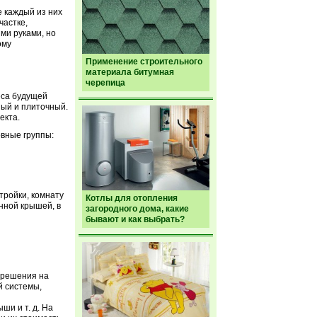
е каждый из них
частке,
ми руками, но
ому
Применение строительного
материала битумная
черепица
еса будущей
ный и плиточный.
екта.
овные группы:
тройки, комнату
Котлы для отопления
нной крышей, в
загородного дома, какие
бывают и как выбрать?
зрешения на
й системы,
ши и т. д. На