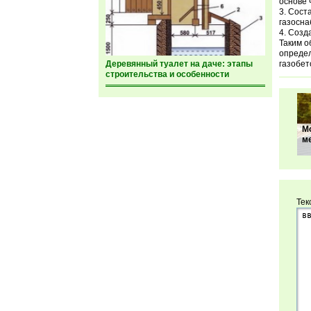
основе 
Соста
газосна
Созда
Таким о
определ
Деревянный туалет на даче: этапы
газобет
строительства и особенности
М
м
Тек