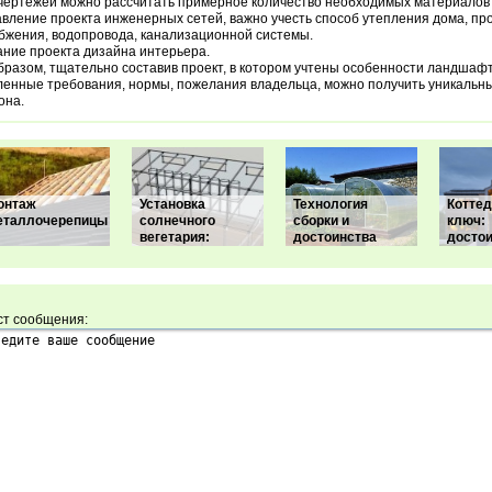
чертежей можно рассчитать примерное количество необходимых материалов 
вление проекта инженерных сетей, важно учесть способ утепления дома, пр
бжения, водопровода, канализационной системы.
ние проекта дизайна интерьера.
бразом, тщательно составив проект, в котором учтены особенности ландшафт
енные требования, нормы, пожелания владельца, можно получить уникальны
она.
онтаж
Установка
Технология
Коттед
еталлочерепицы
солнечного
сборки и
ключ:
вегетария:
достоинства
достои
ст сообщения: