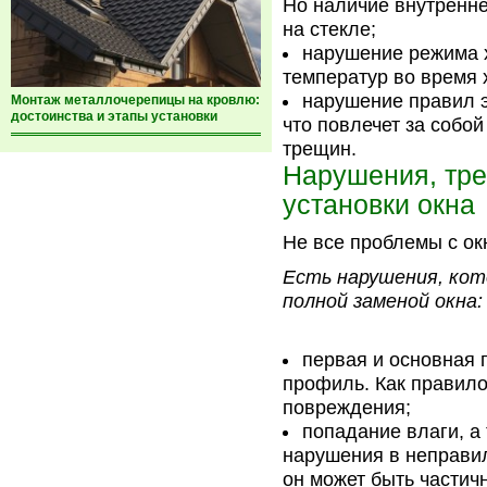
Но наличие внутренн
на стекле;
нарушение режима х
температур во время
нарушение правил э
Монтаж металлочерепицы на кровлю:
достоинства и этапы установки
что повлечет за собо
трещин.
Нарушения, тр
установки окна
Не все проблемы с ок
Есть нарушения, ко
полной заменой окна:
первая и основная 
профиль. Как правило
повреждения;
попадание влаги, а
нарушения в неправил
он может быть частич