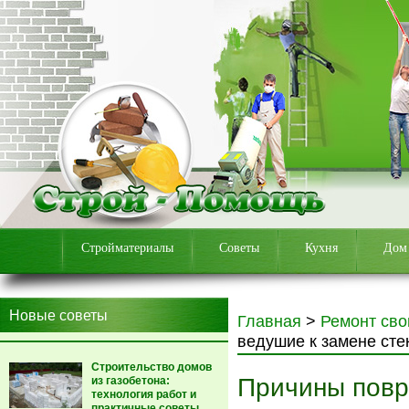
Стройматериалы
Советы
Кухня
Дом
Новые советы
Главная
>
Ремонт сво
ведушие к замене сте
Строительство домов
Причины повр
из газобетона:
технология работ и
практичные советы