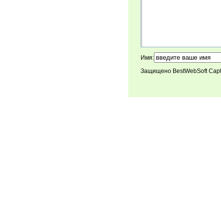
Имя:
Защищено BestWebSoft Cap