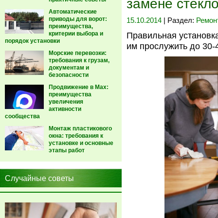
замене стекл
Автоматические
приводы для ворот:
15.10.2014
| Раздел:
Ремон
преимущества,
критерии выбора и
Правильная установка
порядок установки
им прослужить до 30-4
Морские перевозки:
требования к грузам,
документам и
безопасности
Продвижение в Max:
преимущества
увеличения
активности
сообщества
Монтаж пластикового
окна: требования к
установке и основные
этапы работ
Случайные советы