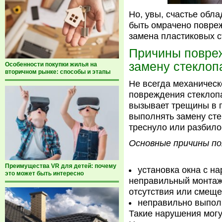
Но, увы, счастье обл
быть омрачено повре
замена пластиковых с
Причины повреж
замену стеклоп
Особенности покупки жилья на
вторичном рынке: способы и этапы
Не всегда механичес
повреждения стеклопа
вызывает трещины в п
выполнять замену сте
треснуло или разбилос
Основные причины по
Преимущества VR для детей: почему
установка окна с н
это может быть интересно
неправильный монтаж
отсутствия или смеще
неправильно выпол
Такие нарушения могу