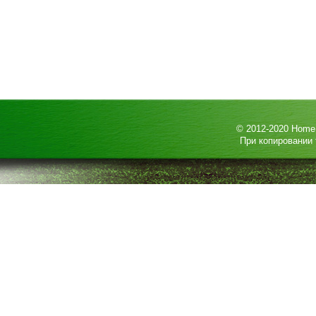
© 2012-2020
HomeP
При копировании 