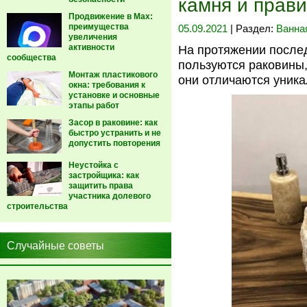
камня и прави
Продвижение в Max:
преимущества
05.09.2021
| Раздел:
Ванна
увеличения
активности
На протяжении послед
сообщества
пользуются раковины,
Монтаж пластикового
они отличаются уник
окна: требования к
установке и основные
этапы работ
Засор в раковине: как
быстро устранить и не
допустить повторения
Неустойка с
застройщика: как
защитить права
участника долевого
строительства
Случайные советы