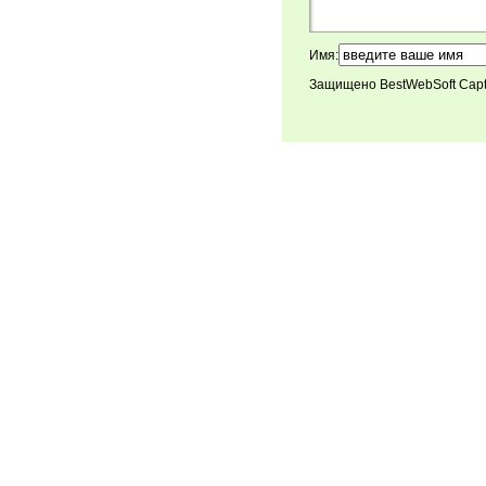
Имя:
Защищено BestWebSoft Cap