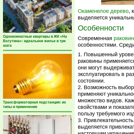
Окаменелое дерево
, 
выделяется уникальн
Особенности
Однокомнатные квартиры в ЖК «На
Современная
раковин
Ватутина»: идеальное жилье в три
особенностями. Среди
шага
Повышенный уровен
раковины применяется
они могут выдерживат
эксплуатировать в ра
состоянии.
Возможность выбор
применяют уникальное
множество видов. Ка
Трансформаторная подстанция: их
свойствами и показат
типы и применение
пользу требуемого из
Привлекательность.
выделяется привлека
настоящим украшением