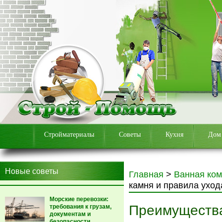
Стройматериалы
Советы
Кухня
Дом
Новые советы
Главная
>
Ванная ком
камня и правила уход
Морские перевозки:
Преимущества
требования к грузам,
документам и
безопасности