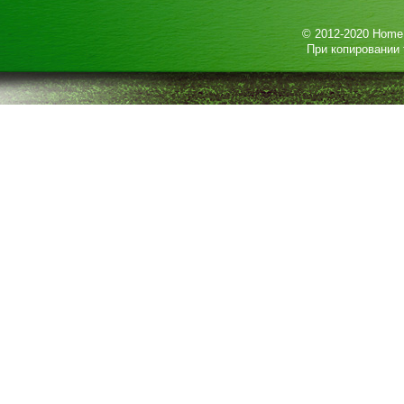
© 2012-2020
HomeP
При копировании 