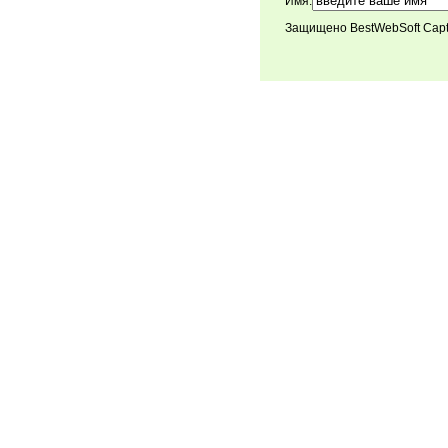
Имя:
Защищено BestWebSoft Cap