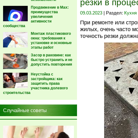
резки в проце
Продвижение в Max:
преимущества
09.03.2023
| Раздел:
Кухня
увеличения
активности
При ремонте или стро
сообщества
жилых, очень часто м
Монтаж пластикового
точность резки должн
окна: требования к
установке и основные
этапы работ
Засор в раковине: как
быстро устранить и не
допустить повторения
Неустойка с
застройщика: как
защитить права
участника долевого
строительства
Случайные советы