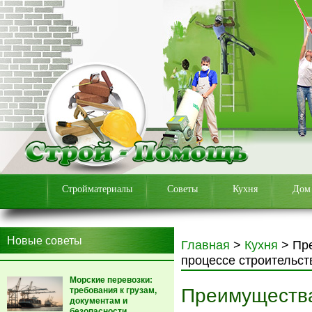
Стройматериалы
Советы
Кухня
Дом
Новые советы
Главная
>
Кухня
>
Пр
процессе строительст
Морские перевозки:
Преимущества
требования к грузам,
документам и
безопасности