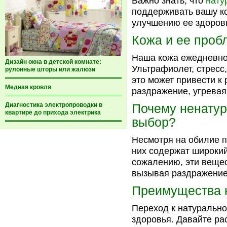
Важно знать, что
нату
поддерживать вашу ко
улучшению ее здоров
Кожа и ее про
Наша кожа ежедневно
Дизайн окна в детской комнате:
Ультрафиолет, стресс
рулонные шторы или жалюзи
это может привести к 
Медная кровля
раздражение, угревая
Диагностика электропроводки в
Почему ненатур
квартире до прихода электрика
выбор?
Несмотря на обилие п
них содержат широкий
сожалению, эти вещес
вызывая раздражение
Преимущества 
Переход к натурально
здоровья. Давайте р