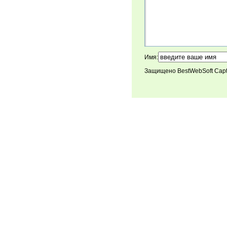
Имя:
Защищено BestWebSoft Cap