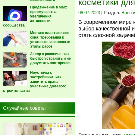
косметики для
Продвижение в Max:
преимущества
08.07.2023
| Раздел:
Ванна
увеличения
активности
В современном мире и
сообщества
выбор качественной 
Монтаж пластикового
стать сложной задаче
окна: требования к
установке и основные
этапы работ
Засор в раковине: как
быстро устранить и не
допустить повторения
Неустойка с
застройщика: как
защитить права
участника долевого
строительства
Случайные советы