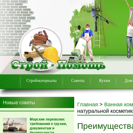
Стройматериалы
Советы
Кухня
Дом
Новые советы
Главная
>
Ванная ком
натуральной косметик
Морские перевозки:
Преимущества
требования к грузам,
документам и
безопасности