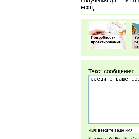
получения данной спр
МФЦ.
Подробности
З
проектирования
ра
ст
Текст сообщения:
Имя:
Защищено BestWebSoft Cap