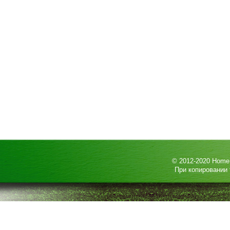
© 2012-2020
HomeP
При копировании 