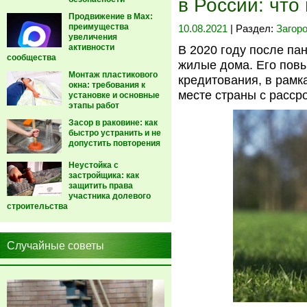
в России: что
Продвижение в Max:
преимущества
10.08.2021
| Раздел:
Загор
увеличения
активности
В 2020 году после па
сообщества
жилые дома. Его пов
Монтаж пластикового
кредитования, в рамк
окна: требования к
месте страны с рассро
установке и основные
этапы работ
Засор в раковине: как
быстро устранить и не
допустить повторения
Неустойка с
застройщика: как
защитить права
участника долевого
строительства
Случайные советы