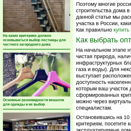
Поэтому многие росси
строительства дома в
данной статье мы рас
участка в России, как
Как правильно
купить
На каких критериях должен
Как выбрать оп
основываться выбор лестницы для
частного загородного дома
На начальном этапе н
чистая природа, нали
инфраструктурных бла
газа и воды). Для н
выступает расположе
доступность населенн
которым ваш участок 
сформированных крите
Основные разновидности вешалок
можно через виртуал
для одежды и их выбор
специалистам.
Остановившись на 10 
критериям, посетите к
эксплуатируемые дома