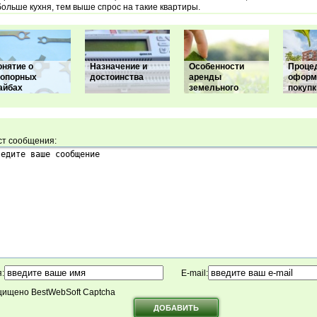
больше кухня, тем выше спрос на такие квартиры.
онятие о
Назначение и
Особенности
Проце
топорных
достоинства
аренды
оформ
айбах
земельного
покупк
ст сообщения:
:
E-mail:
ищено BestWebSoft Captcha