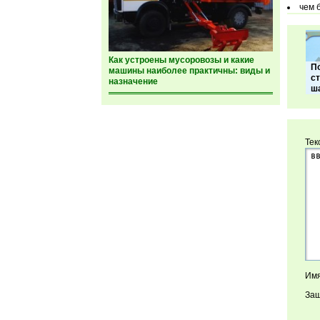
чем 
Как устроены мусоровозы и какие
П
машины наиболее практичны: виды и
с
назначение
ш
Тек
Имя
Защ