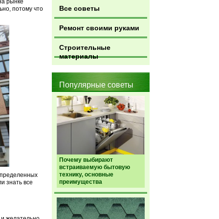
на рынке
Все советы
но, потому что
Ремонт своими руками
Строительные
материалы
Популярные советы
Почему выбирают
встраиваемую бытовую
технику, основные
 определенных
преимущества
ли знать все
 и желательно