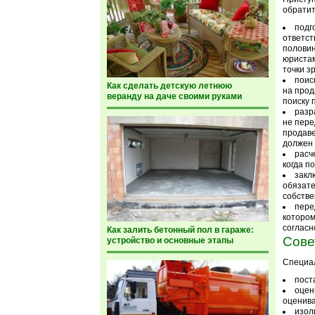
обратит
подг
ответст
половин
юристам
точки з
поис
Как сделать детскую летнюю
на прод
веранду на даче своими руками
поиску 
разр
не пере
продаве
должен 
расч
когда п
закл
обязате
собстве
пере
котором
согласн
Как залить бетонный пол в гараже:
Сове
устройство и основные этапы
Специал
пост
оцен
оценива
изол