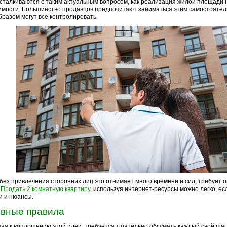
сталкиваются с таким актуальным вопросом, как реализация жилой площади 
мости. Большинство продавцов предпочитают заниматься этим самостоятель
бразом могут все контролировать.
без привлечения сторонних лиц это отнимает много времени и сил, требует
.
Продать 2 комнатную квартиру
, используя интернет-ресурсы можно легко, ес
и и нюансы.
вные правила
ая к воплощению этой идеи, требуется тщательно обдумать каждый свой шаг