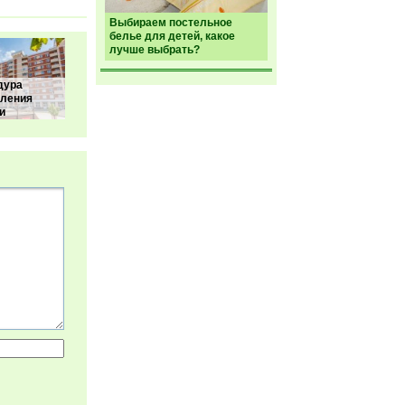
Выбираем постельное
белье для детей, какое
лучше выбрать?
дура
ления
и