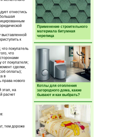
едует отнестись
 большая
ифицированным
 юридической
Применение строительного
материала битумная
у выставленной
черепица
приступить к
 что покупатель
ого, что
 сторонами
 от покупателя;
момент сделки,
соб оплаты);
а в
 права нового
Котлы для отопления
 этап, на
загородного дома, какие
й расчет
бывают и как выбрать?
в:
ат, тем дороже