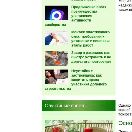
Многие 
недвижи
Продвижение в Max:
таким о
преимущества
увеличения
активности
сообщества
Монтаж пластикового
окна: требования к
установке и основные
этапы работ
Засор в раковине: как
быстро устранить и не
допустить повторения
Неустойка с
застройщика: как
защитить права
участника долевого
строительства
Случайные советы
Однако 
знаний
тонкост
Осно
Приступ