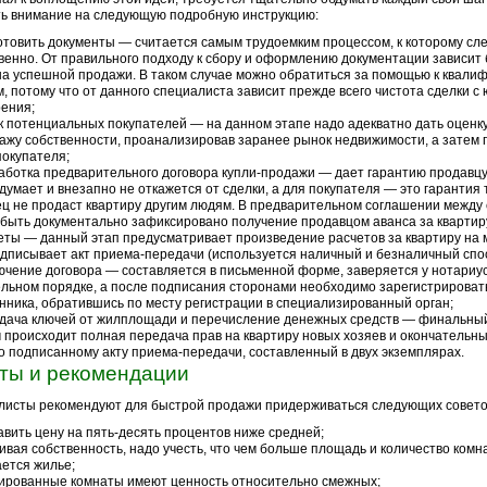
ь внимание на следующую подробную инструкцию:
отовить документы — считается самым трудоемким процессом, к которому сл
венно. От правильного подходу к сбору и оформлению документации зависит
а успешной продажи. В таком случае можно обратиться за помощью к квал
, потому что от данного специалиста зависит прежде всего чистота сделки с
рения;
к потенциальных покупателей — на данном этапе надо адекватно дать оценк
ажу собственности, проанализировав заранее рынок недвижимости, а затем 
покупателя;
аботка предварительного договора купли-продажи — дает гарантию продавцу,
думает и внезапно не откажется от сделки, а для покупателя — это гарантия т
ц не продаст квартиру другим людям. В предварительном соглашении между
быть документально зафиксировано получение продавцом аванса за квартиру
еты — данный этап предусматривает произведение расчетов за квартиру на 
одписывает акт приема-передачи (используется наличный и безналичный спо
ючение договора — составляется в письменной форме, заверяется у нотариус
льном порядке, а после подписания сторонами необходимо зарегистрировать
нника, обратившись по месту регистрации в специализированный орган;
дача ключей от жилплощади и перечисление денежных средств — финальный
 происходит полная передача прав на квартиру новых хозяев и окончательны
о подписанному акту приема-передачи, составленный в двух экземплярах.
ты и рекомендации
исты рекомендуют для быстрой продажи придерживаться следующих совето
авить цену на пять-десять процентов ниже средней;
ивая собственность, надо учесть, что чем больше площадь и количество комн
ется жилье;
ированные комнаты имеют ценность относительно смежных;