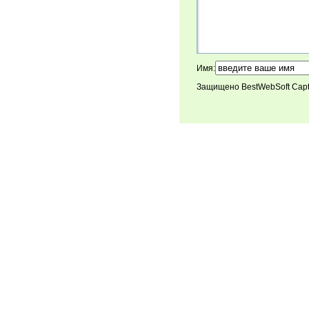
Имя:
Защищено BestWebSoft Cap