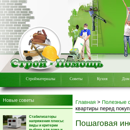
Стройматериалы
Советы
Кухня
Дом
Новые советы
Главная
>
Полезные 
квартиры перед покуп
Стабилизаторы
Пошаговая ин
напряжения плюсы:
виды и критерии
выбора для дома и