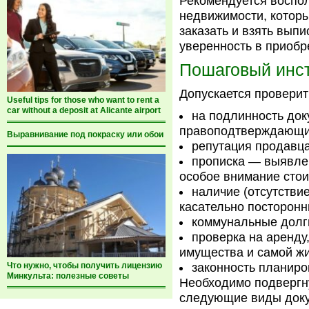
Рекомендуется воспо
недвижимости, котор
заказать и взять вып
уверенность в приобр
Пошаговый инс
Допускается проверит
Useful tips for those who want to rent a
car without a deposit at Alicante airport
на подлинность до
правоподтверждающи
Выравнивание под покраску или обои
репутация продавца
прописка — выявлен
особое внимание стои
наличие (отсутстви
касательно посторонн
коммунальные долг
проверка на аренду
имущества и самой ж
Что нужно, чтобы получить лицензию
законность планир
Минкульта: полезные советы
Необходимо подвергн
следующие виды доку