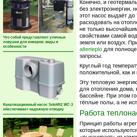
Конечно, и геотермал
без электроэнергии, 
этот насос выдаёт до
расходовать на отоп
не только высочайшим
свойствами самой вод
Что собой представляют уличные
земля или воздух. Пр
ловушки для комаров: виды и
особенности
alterteplo
для полноце
запросы.
Круглый год температ
положительной, как и
Эту тепловую энергию
для отопления дома, 
бассейне. При этом г
тёплые полы, а не ис
Канализационный насос Sololift2 WC-3
обеспечивает надежную отводку
Работа теплона
Принцип работы агрег
которые используются