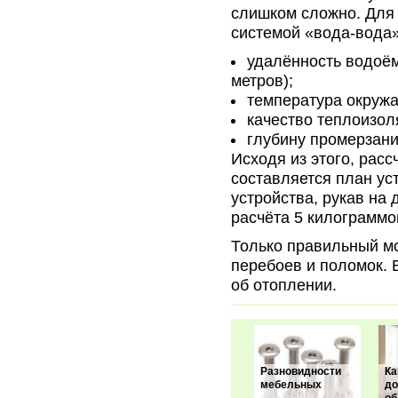
слишком сложно. Для
системой «вода-вода»
удалённость водоём
метров);
температура окруж
качество теплоизол
глубину промерзани
Исходя из этого, расс
составляется план ус
устройства, рукав на
расчёта 5 килограммо
Только правильный мо
перебоев и поломок. 
об отоплении.
Разновидности
Ка
мебельных
до