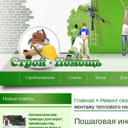
Стройматериалы
Советы
Кухня
Дом
Новые советы
Главная
>
Ремонт сво
монтажу теплового нас
Автоматические
Пошаговая ин
приводы для ворот:
преимущества,
критерии выбора и