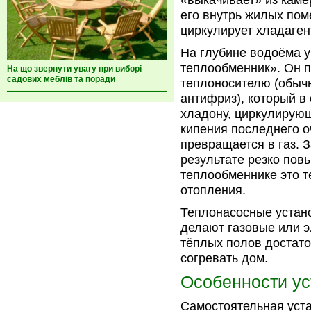
«выкачивает» из каме
его внутрь жилых пом
циркулирует хладаген
На глубине водоёма 
теплообменник». Он п
На що звернути увагу при виборі
садових меблів та поради
теплоносителю (обычн
антифриз), который в
хладону, циркулирующ
кипения последнего оч
превращается в газ. З
результате резко пов
теплообменнике это т
отопления.
Теплонасосные устано
делают газовые или э
тёплых полов достато
согревать дом.
Особенности ус
Самостоятельная уста