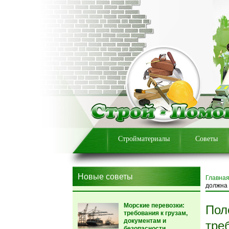
Стройматериалы
Советы
Новые советы
Главна
должна 
Морские перевозки:
Пол
требования к грузам,
документам и
тре
безопасности