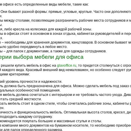
м офисе есть определенные виды мебели, такие как:
 Они бывают разной формы: прямые, угловые, круглые. Часто они дополняю
и.
ы между столами, позволяющие разграничить рабочие места сотрудников и
ы.
я, либо кресла на колесиках для каждой рабочей зоны.
ы в офисах стоят в основном в зонах отдыха, кабинетах руководителей и пе
х.
 – необходимы для хранения документов, канцтоваров. В основном бывают 
ыло удобно передвинуть в любое место.
 – для папок с документами, а также для одежды сотрудников.
ерии выбора мебели для офиса
 решили купить мебель в офис на
glavoffice.ru
, то придется столкнуться с ог
 каждого вида. Красивый внешний вид немаловажен, но особенно следует ру
щими критериями:
ий уровень прочности и надежности.
ь должна быть предназначена для офиса. Можно сделать мебель под заказ 
дуальных особенностей помещения.
я мебель должна сочетаться с интерьером и не требовать частого ухода. Див
тать средней жесткости.
ать мебель стоит в одном стиле, чтобы сочетались рабочие зоны, кабинеты 
ен.
ичность и функциональность мебель. Оптимальная высота столов, кресел, ди
подходить каждому сотруднику.
комендуется покупать большие и массивные стулья и столы.
в компании много документов на бумажном носителе, то необходимо приобр
и для папок определенного размера.