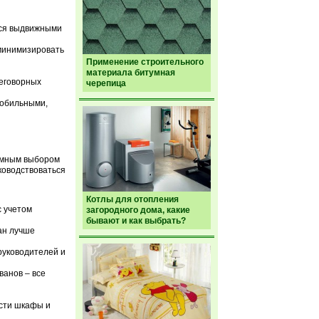
тся выдвижными
 минимизировать
Применение строительного
материала битумная
реговорных
черепица
мобильными,
ромным выбором
ководствоваться
Котлы для отопления
с учетом
загородного дома, какие
бывают и как выбрать?
ан лучше
руководителей и
ванов – все
ести шкафы и