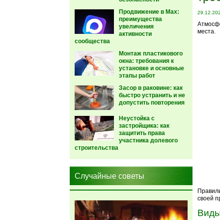
Продвижение в Max:
29.12.20
преимущества
Атмосфе
увеличения
места.
активности
сообщества
Монтаж пластикового
окна: требования к
установке и основные
этапы работ
Засор в раковине: как
быстро устранить и не
допустить повторения
Неустойка с
застройщика: как
защитить права
участника долевого
строительства
Случайные советы
Правиль
своей п
Виды