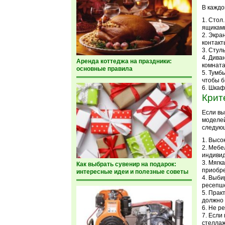
В каждо
Стол.
ящикам
Экран
контакт
Стуль
Диван
Аренда коттеджа на праздники:
комната
основные правила
Тумбы
чтобы б
Шкафы
Крит
Если вы
моделей
следую
Высок
Мебел
индиви
Мягка
Как выбрать сувенир на подарок:
приобре
интересные идеи и полезные советы
Выбир
ресепш
Практ
должно 
Не ре
Если 
стеллаж