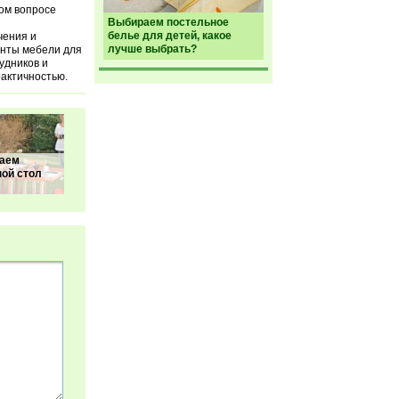
ном вопросе
Выбираем постельное
белье для детей, какое
чения и
лучше выбрать?
енты мебели для
удников и
актичностью.
аем
ой стол