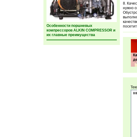
Качес
нужно о
Обустро
выполня
качеств
Особенности поршневых
посетит
компрессоров ALKIN COMPRESSOR и
их главные преимущества
К
д
Тек