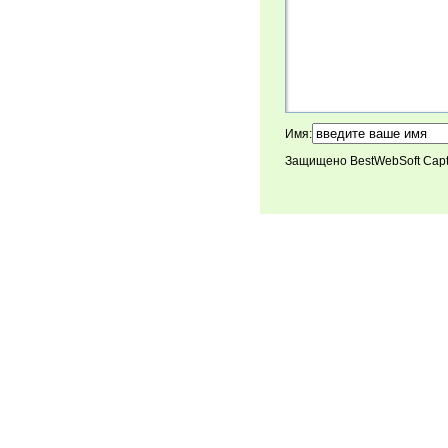
Имя:
Защищено BestWebSoft Cap