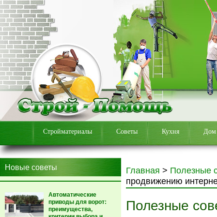
Стройматериалы
Советы
Кухня
Дом
Новые советы
Главная
>
Полезные 
продвижению интернет
Автоматические
Полезные сов
приводы для ворот:
преимущества,
критерии выбора и