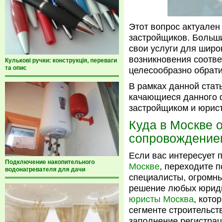
Этот вопрос актуален 
застройщиков. Больш
свои услуги для широк
возникновения соотве
Кулькові ручки: конструкція, переваги
та опис
целесообразно обрат
В рамках данной стат
качающиеся данного 
застройщиком и юрис
Куда в Москве 
сопровождение
Если вас интересует
Подключение накопительного
Москве
, переходите 
водонагревателя для дачи
специалисты, огромны
решение любых юриди
юристы Москва
, кото
сегменте строительст
заполнение регистра