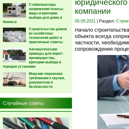
юридического
Стабилизаторы
компании
напряжения плюсы:
виды и критерии
выбора для дома и
05.09.2021
| Раздел:
Строи
бизнеса
Строительство домов
Начало строительств
из газобетона:
объекта всегда сопря
технология работ и
частности, необходим
практичные советы
сопровождения проце
Автоматические
приводы для ворот:
преимущества,
критерии выбора и
порядок установки
Морские перевозки:
требования к грузам,
документам и
безопасности
Случайные советы