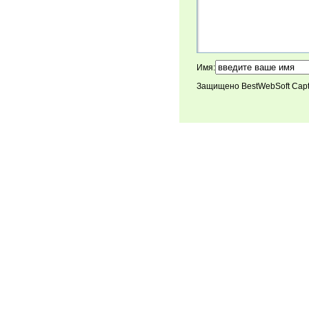
Имя:
Защищено BestWebSoft Cap