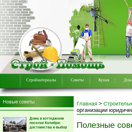
Стройматериалы
Советы
Кухня
Дом
Новые советы
Главная
>
Строитель
организации юридиче
Дома в коттеджном
Полезные сов
поселке Колибри:
достоинства и выбор