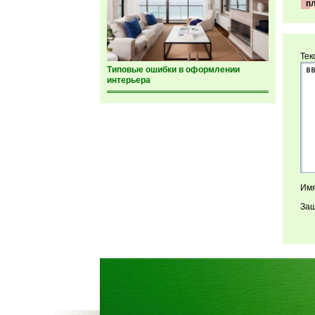
п
Тек
Типовые ошибки в оформлении
интерьера
Имя
Защ