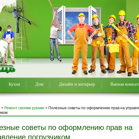
Кухня
Дом
Дизайн и интерьер
Ванная комнат
я
>
Ремонт своими руками
>
Полезные советы по оформлению прав на управл
иком
езные советы по оформлению прав на
авление погрузчиком