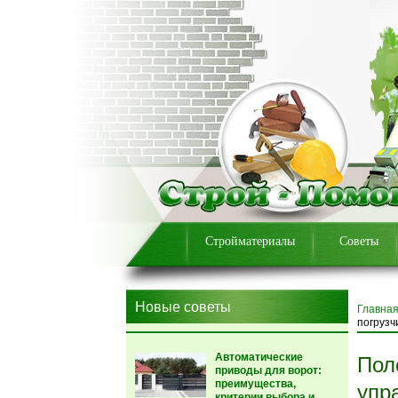
Стройматериалы
Советы
Новые советы
Главна
погрузч
Автоматические
Пол
приводы для ворот:
преимущества,
упр
критерии выбора и