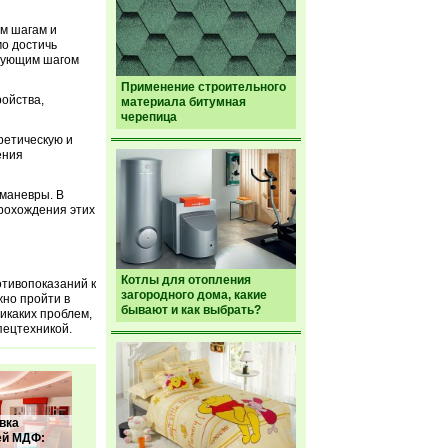
м шагам и
о достичь
едующим шагом
Применение строительного
ройства,
материала битумная
черепица
ретическую и
ения
 маневры. В
прохождения этих
Котлы для отопления
тивопоказаний к
загородного дома, какие
но пройти в
бывают и как выбрать?
икаких проблем,
пецтехникой.
вка
ей МДФ: