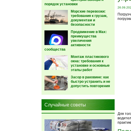
порядок установки
26.09.20
Морские перевозки:
Погрузч
требования к грузам,
погрузк
документам и
безопасности
Продвижение в Max:
преимущества
увеличения
активности
сообщества
Монтаж пластикового
окна: требования к
установке и основные
этапы работ
Засор в раковине: как
быстро устранить и не
допустить повторения
Случайные советы
Для тог
водител
практик