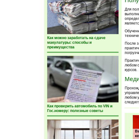
Полу
Для пол
выполни
определ
являетс
Обучени
техниче
Как можно заработать на сдаче
макулатуры: способы и
После з
преимущества
практич
погрузч
Практич
любом 
курсов.
Меди
Прохожд
управле
любом у
следует
Как проверить автомобиль по VIN и
Гос.номеру: полезные советы
В
к