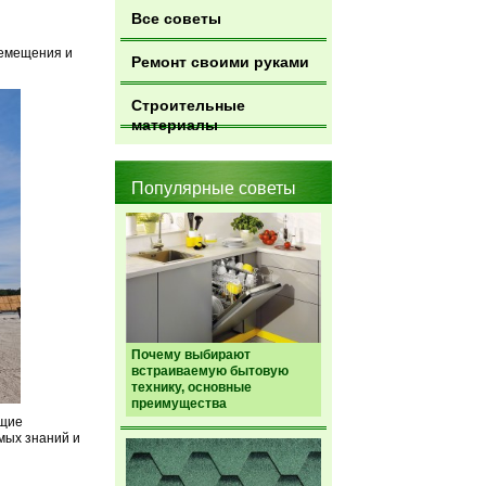
Все советы
ремещения и
Ремонт своими руками
Строительные
материалы
Популярные советы
Почему выбирают
встраиваемую бытовую
технику, основные
преимущества
ющие
емых знаний и