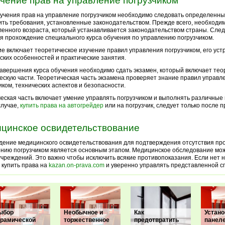
чение прав на управление погрузчиком
учения прав на управление погрузчиком необходимо следовать определенны
ть требования, установленные законодательством. Прежде всего, необходим
енного возраста, который устанавливается законодательством страны. Сл
я прохождение специального курса обучения по управлению погрузчиком.
е включает теоретическое изучение правил управления погрузчиком, его уст
ских особенностей и практические занятия.
авершения курса обучения необходимо сдать экзамен, который включает тео
ескую части. Теоретическая часть экзамена проверяет знание правил управл
иком, технических аспектов и безопасности.
еская часть включает умение управлять погрузчиком и выполнять различные
случае,
купить права на автогрейдер
или на погрузчик, следует только после 
цинское освидетельствование
ение медицинского освидетельствования для подтверждения отсутствия про
нию погрузчиком является основным этапом. Медицинское обследование мож
чреждений. Это важно чтобы исключить всякие противопоказания. Если нет н
 купить права на
kazan.on-prava.com
и уверенно управлять представленной с
ыбор
Необычное и
Как
Устано
ерамической
торжественное
предотвратить
панел