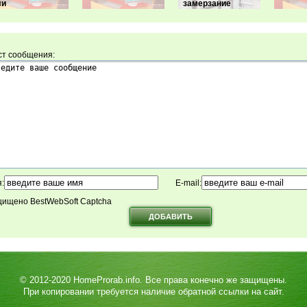
ли
замерзание
ст сообщения:
:
E-mail:
ищено BestWebSoft Captcha
© 2012-2020
HomeProrab.info
. Все права конечно же защищены.
При копировании требуется наличие обратной ссылки на сайт.