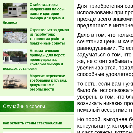
Стабилизаторы
Для приобретения сов
напряжения плюсы:
использованы при про
виды и критерии
выбора для дома и
прежде всего знакоми
бизнеса
предлагают в интерне
Строительство домов
Дело в том, что толь
из газобетона:
технология работ и
сочетания цены и каче
практичные советы
равнодушными. То ест
Автоматические
задуматься о том, что
приводы для ворот:
преимущества,
же, не стоит забывать
критерии выбора и
увеличиваются, появ
порядок установки
способные удовлетво
Морские перевозки:
требования к грузам,
То есть, если вам ну
документам и
безопасности
было бы использовать
уверены в том, что бл
возникать никаких про
Случайные советы
немалый ассортимент д
Но порой, выгоднее б
Как оклеить стены стеклообоями
консультанту, которы
и даст советы, котор