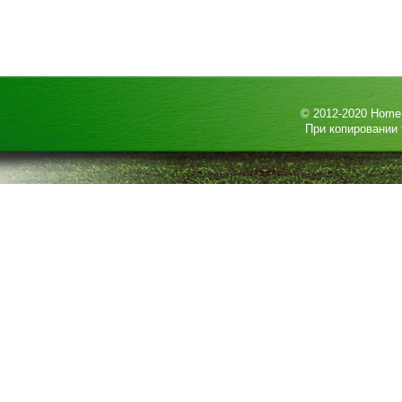
© 2012-2020
HomeP
При копировании 