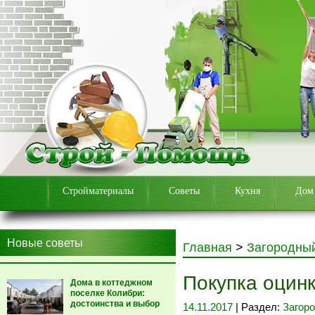
Стройматериалы
Советы
Кухня
Дом
Новые советы
Главная
>
Загородны
Покупка оцин
Дома в коттеджном
поселке Колибри:
достоинства и выбор
14.11.2017
| Раздел:
Загор