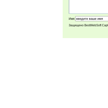
Имя:
Защищено BestWebSoft Cap