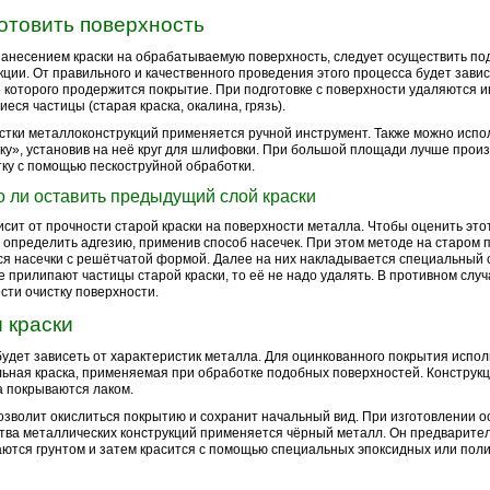
отовить поверхность
анесением краски на обрабатываемую поверхность, следует осуществить под
кции. От правильного и качественного проведения этого процесса будет завис
 которого продержится покрытие. При подготовке с поверхности удаляются 
еся частицы (старая краска, окалина, грязь).
стки металлоконструкций применяется ручной инструмент. Также можно испо
ку», установив на неё круг для шлифовки. При большой площади лучше прои
ку с помощью пескоструйной обработки.
 ли оставить предыдущий слой краски
исит от прочности старой краски на поверхности металла. Чтобы оценить это
 определить адгезию, применив способ насечек. При этом методе на старом 
я насечки с решётчатой формой. Далее на них накладывается специальный с
е прилипают частицы старой краски, то её не надо удалять. В противном слу
сти очистку поверхности.
 краски
удет зависеть от характеристик металла. Для оцинкованного покрытия испол
ьная краска, применяемая при обработке подобных поверхностей. Конструкц
 покрываются лаком.
озволит окислиться покрытию и сохранит начальный вид. При изготовлении о
тва металлических конструкций применяется чёрный металл. Он предварите
ются грунтом и затем красится с помощью специальных эпоксидных или пол