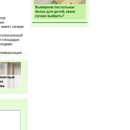
Выбираем постельное
белье для детей, какое
лучше выбрать?
ров.
ью.
а имеет низкую
ессиональный
й площадью.
бходимо
олимеризация.
мнатные
из
ка: