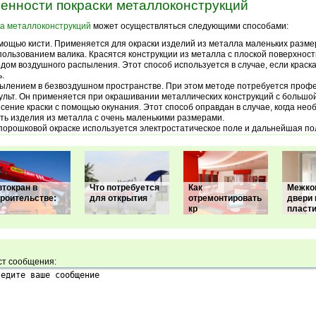
енности покраски металлоконструкций
а металлоконструкций
может осуществляться следующими способами:
мощью кисти. Применяется для окраски изделий из металла маленьких разме
пользованием валика. Красятся конструкции из металла с плоской поверхност
дом воздушного распыления. Этот способ используется в случае, если краск
ь.
ылением в безвоздушном пространстве. При этом методе потребуется проф
ульт. Он применяется при окрашивании металлических конструкций с большо
сение краски с помощью окунания. Этот способ оправдан в случае, когда нео
ть изделия из металла с очень маленькими размерами.
порошковой окраске используется электростатическое поле и дальнейшая п
втокран в
Что потребуется
Как
Межко
троительстве:
для открытия
отремонтировать
двери 
кр
пласти
ст сообщения: