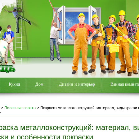
Кухня
Дом
Дизайн и интерьер
Ванная комнат
я
>
Полезные советы
>
Покраска металлоконструкций: материал, виды краски 
и
раска металлоконструкций: материал, 
ски и особенности покраски