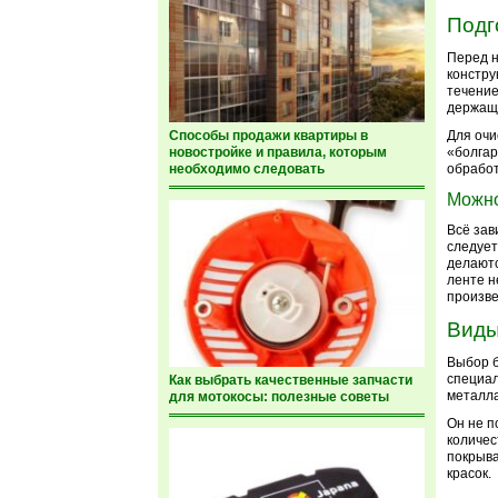
Подг
Перед н
констру
течение
держащи
Для очи
Способы продажи квартиры в
«болгар
новостройке и правила, которым
обработ
необходимо следовать
Можно
Всё зав
следует
делаютс
ленте н
произве
Виды
Выбор б
специал
Как выбрать качественные запчасти
металла
для мотокосы: полезные советы
Он не п
количес
покрыва
красок.