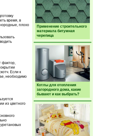
готовку
еть время, в
инородные, плохо
Применение строительного
материала битумная
черепица
льзовать
зводить
т фактор,
покрытии
котч. Если к
чае, необходимо
Котлы для отопления
загородного дома, какие
бывают и как выбрать?
ьзуется
ии из цветного
сновного
льно
иуретановых