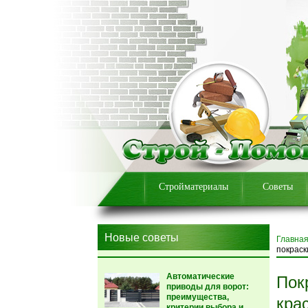
Стройматериалы
Советы
Новые советы
Главна
покраск
Автоматические
Пок
приводы для ворот:
преимущества,
кра
критерии выбора и