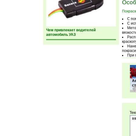
Особ
Покраск
С по
С ис
Мето
Чем привлекает водителей
вязкост
автомобиль УАЗ
Расп
краскоп
Нане
покраси
При 
А
с
Тек