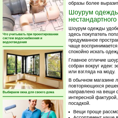
образы более вырази
Шоурум одежды 
нестандартного
Шоурум одежды удобе
здесь покупатель поп
Что учитывать при проектировании
систем водоснабжения и
продуманное простран
водоотведения
чаще воспринимается н
спокойно искать одеж
Главное отличие шоур
собран вокруг идеи: э
или взгляда на моду.
В обычном магазине л
повторяющихся решен
направлено на вещи 
Выбираем окна для своего дома
интересной фактурой,
посадкой.
Вещи проще рассмот
Ассортимент чаще в