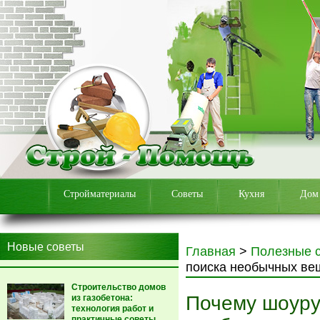
Стройматериалы
Советы
Кухня
Дом
Новые советы
Главная
>
Полезные 
поиска необычных ве
Строительство домов
Почему шоуру
из газобетона:
технология работ и
практичные советы