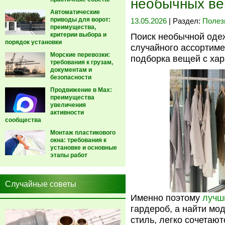
необычных в
Автоматические
приводы для ворот:
13.05.2026
| Раздел:
Полез
преимущества,
критерии выбора и
Поиск необычной одеж
порядок установки
случайного ассортим
Морские перевозки:
подборка вещей с хар
требования к грузам,
документам и
безопасности
Продвижение в Max:
преимущества
увеличения
активности
сообщества
Монтаж пластикового
окна: требования к
установке и основные
этапы работ
Случайные советы
Именно поэтому
лучш
гардероб, а найти мо
стиль, легко сочетаю