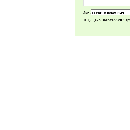
Имя:
Защищено BestWebSoft Cap