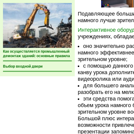
Подавляющее больши
намного лучше зрител
Интерактивное обору
учреждениях, облада
оно значительно ра
Как осуществляется промышленный
намного эффективнее,
демонтаж зданий: основные правила
зрительном уровне;
с помощью данного
Выбор входной двери
канву урока дополнит
видеоролика или ауд
для большего анали
разобрать его на мел
эти средства помог
объем урока намного 
зрительном уровне в
Большой плюс интера
возможности привлеч
презентации запомин