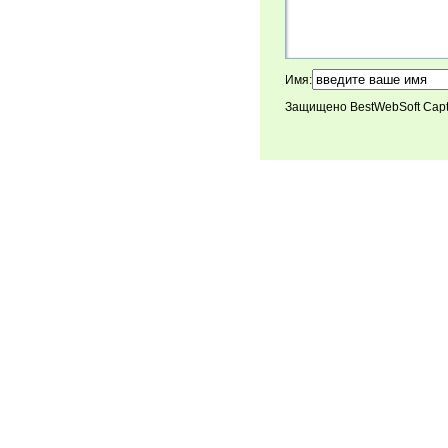
Имя:
Защищено BestWebSoft Cap