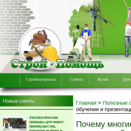
Стройматериалы
Советы
Кухня
Дом
Новые советы
Главная
>
Полезные 
обучения и презентац
Автоматические
Почему многи
приводы для ворот:
преимущества,
критерии выбора и