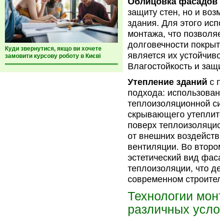
Облицовка фасадов
защиту стен, но и во
здания. Для этого ис
монтажа, что позволя
долговечности покры
Куди звернутися, якщо ви хочете
является их устойчивос
замовити курсову роботу в Києві
Влагостойкость и защ
Утепление зданий
с 
подхода: использован
теплоизоляционной си
скрывающего утеплит
поверх теплоизоляци
от внешних воздейств
вентиляции. Во второ
эстетический вид фас
теплоизоляции, что д
современном строител
Технологии мон
различных усло