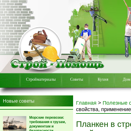
Стройматериалы
Советы
Кухня
Дом
Новые советы
Главная
>
Полезные 
свойства, применение
Морские перевозки:
Планкен в стр
требования к грузам,
документам и
безопасности