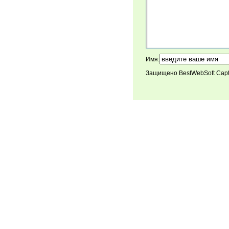
Имя:
Защищено BestWebSoft Cap