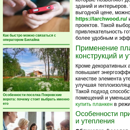
зданий и интерьеров.
выгодной цене, можн
https://larchwood.ru/
проектов. Такой выбо
привлекательность го
Как быстро можно связаться с
более удобным и эфф
оператором Билайна
Применение пл
конструкций и 
Кроме декоративных 
повышает энергоэффе
качестве элемента ут
улучшая теплоизоляц
Такой подход способс
Особенности поселка Покровские
помещений и уменьше
ворота: почему стоит выбрать именно
купить планкен
в режи
его
Особенности пр
и утепления