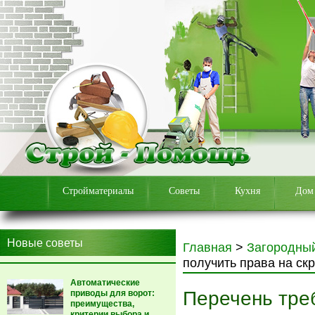
Стройматериалы
Советы
Кухня
Дом
Новые советы
Главная
>
Загородны
получить права на скр
Автоматические
Перечень тре
приводы для ворот:
преимущества,
критерии выбора и