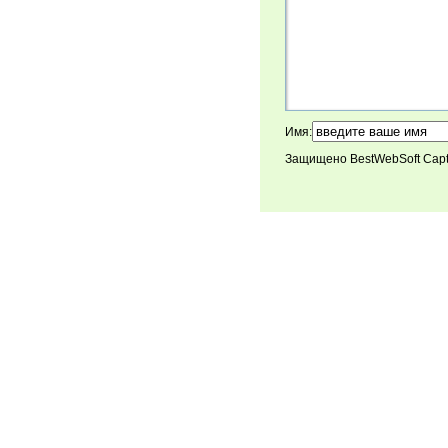
Имя:
Защищено BestWebSoft Cap