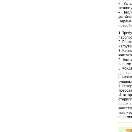
Увла
точное 
Тепл
устойчи
Парамет
потреби
Требу
паропро
Расхо
нагрузк
Качес
контакт
Темпе
парамет
Конде
деаэрац
Режим
сушильн
Резер
требова
Итог: п
стерили
правиль
качеств
топливе
перемен