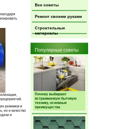
Все советы
благодаря
Ремонт своими руками
лизировать
Строительные
материалы
Популярные советы
Почему выбирают
рилизации,
встраиваемую бытовую
 предприятий.
технику, основные
ких режимов и
преимущества
, но и качество
одачи и