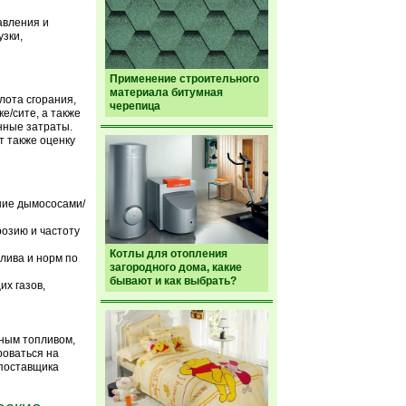
авления и
зки,
Применение строительного
материала битумная
лота сгорания,
черепица
е/сите, а также
нные затраты.
 также оценку
ние дымососами/
розию и частоту
Котлы для отопления
лива и норм по
загородного дома, какие
бывают и как выбрать?
их газов,
пным топливом,
роваться на
 поставщика