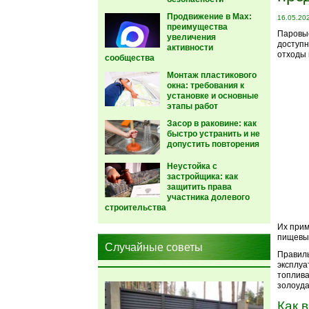
Продвижение в Max:
16.05.20
преимущества
Паровые
увеличения
доступн
активности
отходы 
сообщества
Монтаж пластикового
окна: требования к
установке и основные
этапы работ
Засор в раковине: как
быстро устранить и не
допустить повторения
Неустойка с
застройщика: как
защитить права
участника долевого
строительства
Их прим
пищевых
Случайные советы
Правиль
эксплуа
топлива
золоуда
Как 