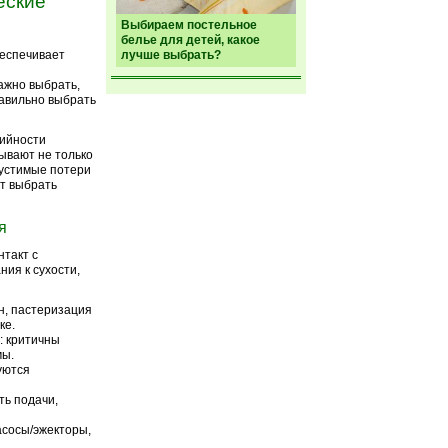
еские
Выбираем постельное
белье для детей, какое
беспечивает
лучше выбрать?
важно выбрать,
авильно выбрать
тийности
ывают не только
пустимые потери
т выбрать
я
такт с
ния к сухости,
нн, пастеризация
ке.
: критичны
мы.
уются
ть подачи,
сосы/эжекторы,