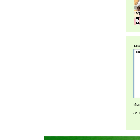
Ч
п
с
Тек
Имя
Защ