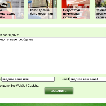
то
Какой должна
Недостатки
Уличн
редставляет
быть москитная
применения
преми
обой
китайских
сегмен
ст сообщения:
:
E-mail:
ищено BestWebSoft Captcha