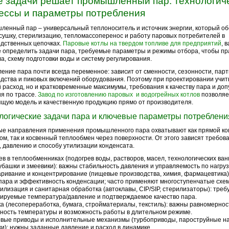
е задачи решает промышленный пар: технологич
ессы и параметры потребления
енный пар – универсальный теплоноситель и источник энергии, который о
 сушку, стерилизацию, тепломассоперенос и работу паровых потребителей в
дственных цепочках.
Паровые котлы на твердом топливе для предприятий
, 
 определить задачи пара, требуемые параметры и режимы отбора, чтобы пр
ла, схему подготовки воды и систему регулирования.
ение пара почти всегда переменное: зависит от сменности, сезонности, пар
дства и пиковых включений оборудования. Поэтому при проектировании учит
 расход, но и кратковременные максимумы, требования к качеству пара и до
я по трассе.
Завод по изготовлению паровых и водогрейных котлов
позволяе
щую модель и качественную продукцию прямо от производителя.
логические задачи пара и ключевые параметры потреблени
е направления применения промышленного пара охватывают как прямой кон
ом, так и косвенный теплообмен через поверхности. От этого зависят требова
, давлению и способу утилизации конденсата.
ев в теплообменниках (подогрев воды, растворов, масел, технологических ва
убашки и змеевики): важны стабильность давления и управляемость по нагруз
ривание и концентрирование (пищевые производства, химия, фармацевтика)
пара и эффективность конденсации; часто применяют многоступенчатые схе
илизация и санитарная обработка (автоклавы, CIP/SIP, стерилизаторы): треб
ируемые температура/давление и подтверждаемое качество пара.
а (лесопереработка, бумага, стройматериалы, текстиль): важны равномернос
ность температуры и возможность работы в длительном режиме.
вые приводы и исполнительные механизмы (турбоприводы, пароструйные на
и): нужны заданные давление и расход в динамике.