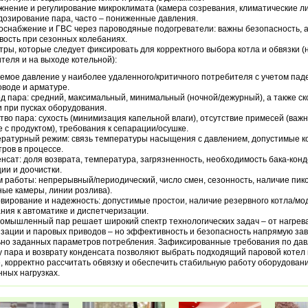
жнение и регулирование микроклимата (камера созревания, климатические ли
дозирование пара, часто – пониженные давления.
оснабжение и ГВС через пароводяные подогреватели: важны безопасность, 
вость при сезонных колебаниях.
ры, которые следует фиксировать для корректного выбора котла и обвязки (
теля и на выходе котельной):
емое давление у наиболее удаленного/критичного потребителя с учетом пад
воде и арматуре.
д пара: средний, максимальный, минимальный (ночной/дежурный), а также ск
и при пусках оборудования.
тво пара: сухость (минимизация капельной влаги), отсутствие примесей (важ
е с продуктом), требования к сепарации/осушке.
ратурный режим: связь температуры насыщения с давлением, допустимые к
ров в процессе.
нсат: доля возврата, температура, загрязненность, необходимость бака-кон
ии и доочистки.
 работы: непрерывный/периодический, число смен, сезонность, наличие пико
ые камеры, линии розлива).
вирование и надежность: допустимые простои, наличие резервного котла/мо
ния к автоматике и диспетчеризации.
ромышленный пар решает широкий спектр технологических задач – от нагрева
зации и паровых приводов – но эффективность и безопасность напрямую зав
но заданных параметров потребления. Зафиксированные требования по дав
у пара и возврату конденсата позволяют выбрать подходящий паровой котел
, корректно рассчитать обвязку и обеспечить стабильную работу оборудован
ных нагрузках.