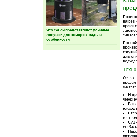
Каки
проц
Промышл
нагрев,
произво
Что собой представляют уличные
заранее
ловушки для комаров: виды и
тип кот
особенности
Потребл
произво
средний
давлени
подходя
Техно
Основны
продукт
чистоте
Нагр
через р
Выпа
расход 
Стер
контрол
Сушк
стабиль
Паро
форсунк