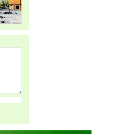
ая мебель
ум-
та: