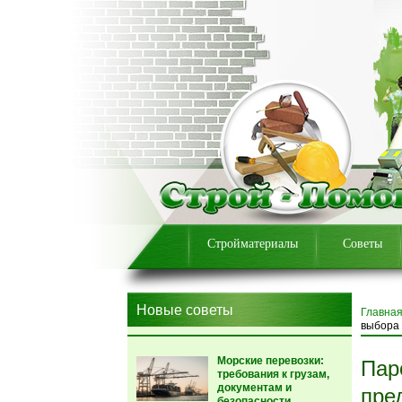
Стройматериалы
Советы
Новые советы
Главна
выбора
Морские перевозки:
Пар
требования к грузам,
документам и
пре
безопасности