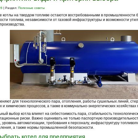
26
| Раздел:
Полезные советы
 котлы на твердом топливе остаются востребованными в промышленности 
ости топлива, независимости от газовой инфраструктуры и возможности ути
производства.
еняют для технологического пара, отопления, работы сушильных линий, сте
 и химических процессов, а также в коммунально-энергетических хозяйствах
ный выбор котла влияет на себестоимость пара, стабильность технологичес
тационные риски. Важно оценивать не только паспортную производительность
, уровень автоматизации, требования к персоналу, инфраструктуру топливоп
ления, а также нормы промышленной безопасности.
выбрать котел для предприятия