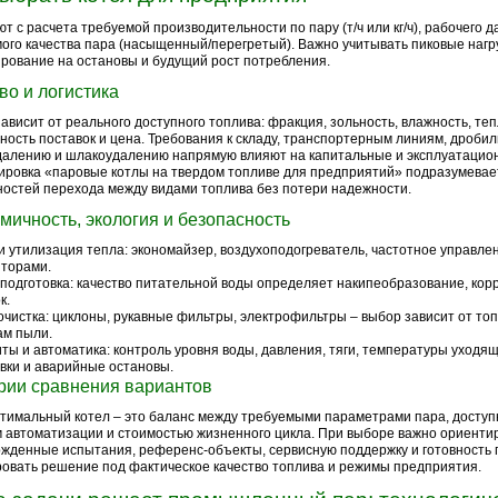
т с расчета требуемой производительности по пару (т/ч или кг/ч), рабочего д
ого качества пара (насыщенный/перегретый). Важно учитывать пиковые нагру
рование на остановы и будущий рост потребления.
во и логистика
ависит от реального доступного топлива: фракция, зольность, влажность, теп
ность поставок и цена. Требования к складу, транспортерным линиям, дробилк
далению и шлакоудалению напрямую влияют на капитальные и эксплуатацио
ровка «паровые котлы на твердом топливе для предприятий» подразумевает
остей перехода между видами топлива без потери надежности.
мичность, экология и безопасность
и утилизация тепла: экономайзер, воздухоподогреватель, частотное управле
торами.
подготовка: качество питательной воды определяет накипеобразование, кор
к.
очистка: циклоны, рукавные фильтры, электрофильтры – выбор зависит от топ
ам пыли.
ты и автоматика: контроль уровня воды, давления, тяги, температуры уходящ
вки и аварийные остановы.
рии сравнения вариантов
птимальный котел – это баланс между требуемыми параметрами пара, досту
 автоматизации и стоимостью жизненного цикла. При выборе важно ориенти
жденные испытания, референс-объекты, сервисную поддержку и готовность
овать решение под фактическое качество топлива и режимы предприятия.