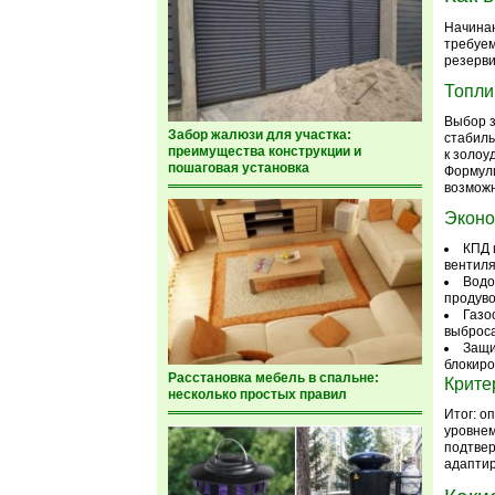
Начинаю
требуем
резерви
Топли
Выбор з
Забор жалюзи для участка:
стабиль
преимущества конструкции и
к золоу
пошаговая установка
Формули
возможн
Эконо
КПД 
вентиля
Водо
продуво
Газо
выброс
Защи
блокиро
Расстановка мебель в спальне:
Крите
несколько простых правил
Итог: о
уровнем
подтвер
адаптир