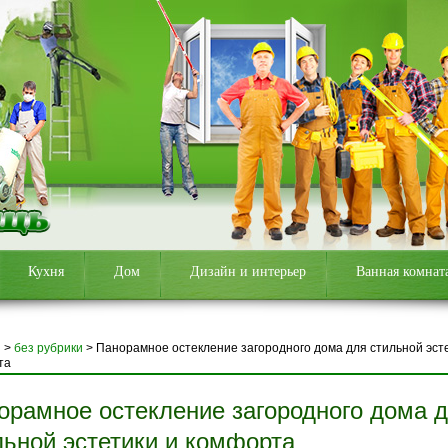
Кухня
Дом
Дизайн и интерьер
Ванная комнат
я
>
без рубрики
>
Панорамное остекление загородного дома для стильной эст
та
орамное остекление загородного дома 
льной эстетики и комфорта