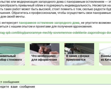
льство или модернизация загородного дома с панорамным остеклением — э
преобразить привычный облик и подчеркнуть индивидуальность. Несмотря на 
ть таких работ может быть высокой, стоит помнить о том, сколько радости бу
ешения. Обратитесь к профессионалам, чтобы осуществить свои панорамные
 дом своей мечты.
с интересует
панорамное остекление загородного дома
, не упустите возможн
иться с нашим опытом и проектами для получения вдохновения.
/vitrag-spb.com/blog/panoramnye-mechty-sovremennoe-osteklenie-zagorodnogo-do
равильный
Что необходимо
В каких сферах
Ванны
ыбор стенового
для оформления
применяется
из Кит
ст сообщения: