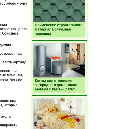
с любого уголка
ение
Применение строительного
 особенно ценно
материала битумная
у. Основные
черепица
:
одимости
я современных
обавить картину
плопотери.
ивые моменты,
апечатлеть на
Котлы для отопления
загородного дома, какие
бывают и как выбрать?
ящего под
ы, которые,
текол с
бинировать