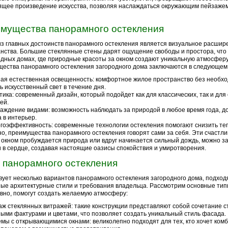
ящее произведение искусства, позволяя наслаждаться окружающим пейзажем 
мущества панорамного остекления
з главных достоинств панорамного остекления является визуальное расшир
нства. Большие стеклянные стены дарят ощущение свободы и простора, что
одных домах, где природные красоты за окном создают уникальную атмосфер
ества панорамного остекления загородного дома заключаются в следующем
ая естественная освещенность: комфортное жилое пространство без необх
ь искусственный свет в течение дня.
тика: современный дизайн, который подойдет как для классических, так и дл
ей.
аждение видами: возможность наблюдать за природой в любое время года, д
 в интерьер.
гоэффективность: современные технологии остекления помогают снизить те
но, преимущества панорамного остекления говорят сами за себя. Эти счастл
а окном пробуждается природа или вдруг начинается сильный дождь, можно з
и в сердце, создавая настоящие оазисы спокойствия и умиротворения.
 панорамного остекления
ует несколько вариантов панорамного остекления загородного дома, подход
ые архитектурные стили и требования владельца. Рассмотрим основные тип
вно, помогут создать желаемую атмосферу:
ж стеклянных витражей: такие конструкции представляют собой сочетание с
ыми фактурами и цветами, что позволяет создать уникальный стиль фасада.
мы с открывающимися окнами: великолепно подходят для тех, кто хочет ком