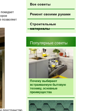
Все советы
 покидает
Ремонт своими руками
торое
е позволяет
Строительные
материалы
Популярные советы
Почему выбирают
встраиваемую бытовую
технику, основные
преимущества
ое пространство