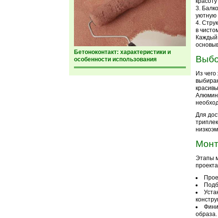
красоту
Балко
уютную 
Струк
в чисто
Каждый 
основыв
Бетоноконтакт: характеристики и
Выбо
особенности использования
Из чего
выбираю
красивы
Алюмини
необход
Для дос
триплек
низкоэм
Монт
Этапы м
проекта
Прое
Подб
Уста
констру
Фини
образа.