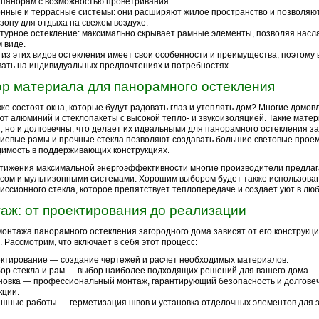
 панорам с возможностью проветривания.
нные и террасные системы: они расширяют жилое пространство и позволяют
зону для отдыха на свежем воздухе.
турное остекление: максимально скрывает рамные элементы, позволяя насл
м виде.
из этих видов остекления имеет свои особенности и преимущества, поэтому 
ать на индивидуальных предпочтениях и потребностях.
р материала для панорамного остекления
 же состоят окна, которые будут радовать глаз и утеплять дом? Многие домо
т алюминий и стеклопакеты с высокой тепло- и звукоизоляцией. Такие матер
, но и долговечны, что делает их идеальными для панорамного остекления за
евые рамы и прочные стекла позволяют создавать большие световые прое
имость в поддерживающих конструкциях.
тижения максимальной энергоэффективности многие производители предла
сом и мультизонными системами. Хорошим выбором будет также использова
иссионного стекла, которое препятствует теплопередаче и создает уют в люб
аж: от проектирования до реализации
онтажа панорамного остекления загородного дома зависят от его конструкци
. Рассмотрим, что включает в себя этот процесс:
ктирование — создание чертежей и расчет необходимых материалов.
ор стекла и рам — выбор наиболее подходящих решений для вашего дома.
новка — профессиональный монтаж, гарантирующий безопасность и долгове
кции.
шные работы — герметизация швов и установка отделочных элементов для