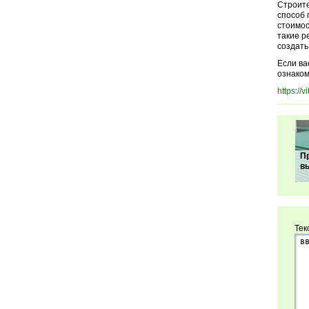
Строите
способ 
стоимос
такие р
создать
Если ва
ознаком
https:/
П
в
Тек