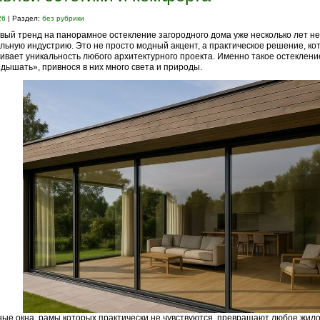
26
| Раздел:
без рубрики
вый тренд на панорамное остекление загородного дома уже несколько лет не
льную индустрию. Это не просто модный акцент, а практическое решение, ко
ивает уникальность любого архитектурного проекта. Именно такое остеклени
дышать», привнося в них много света и природы.
ые окна, рамы которых практически не чувствуются, превращают любое жил