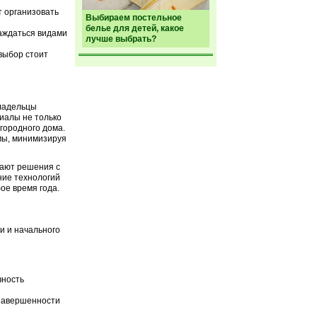
 организовать
Выбираем постельное
белье для детей, какое
аждаться видами
лучше выбрать?
выбор стоит
владельцы
иалы не только
городного дома.
мы, минимизируя
гают решения с
ние технологий
ое время года.
и и начального
чность
 завершенности