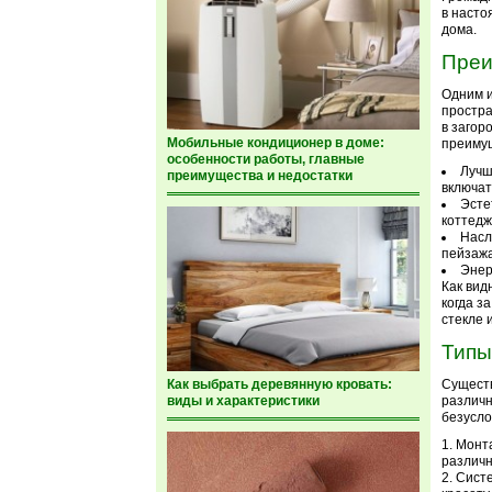
в насто
дома.
Преи
Одним и
простра
в загор
Мобильные кондиционер в доме:
преимущ
особенности работы, главные
Лучш
преимущества и недостатки
включат
Эсте
коттедж
Насл
пейзажа
Энер
Как вид
когда з
стекле 
Типы
Как выбрать деревянную кровать:
Существ
виды и характеристики
различн
безусло
Монта
различн
Систе