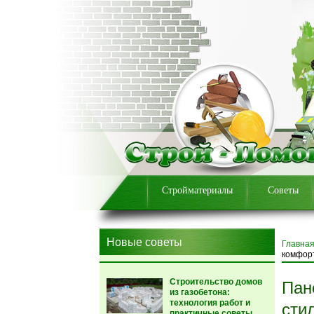
Стройматериалы
Советы
Новые советы
Главна
комфор
Строительство домов
Пан
из газобетона:
технология работ и
сти
практичные советы