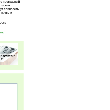
то прекрасный
то, что
дут приносить
 мечты и
ость
ma/
 и джакузи
ая: