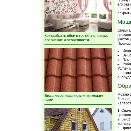
вручную
его раз
препятс
покрыти
Маши
Специал
срезают
Как выбрать обои в гостиную: виды,
учетом 
сравнение и особенности
Преимущ
Испо
Выбо
Плот
Рабо
Услуги 
прогада
оборудо
Обра
Можно с
Виды черепицы и отличия между
больше 
ними
наперст
Снача
срезают
Выбра
тон ков
Прибл