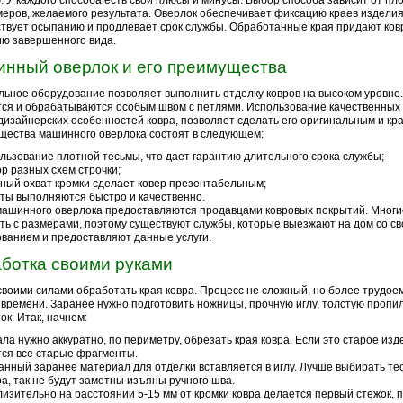
. У каждого способа есть свои плюсы и минусы. Выбор способа зависит от пл
меров, желаемого результата. Оверлок обеспечивает фиксацию краев изделия
твует осыпанию и продлевает срок службы. Обработанные края придают ков
ю завершенного вида.
нный оверлок и его преимущества
ьное оборудование позволяет выполнить отделку ковров на высоком уровне
ся и обрабатываются особым швом с петлями. Использование качественных
дизайнерских особенностей ковра, позволяет сделать его оригинальным и кр
ества машинного оверлока состоят в следующем:
льзование плотной тесьмы, что дает гарантию длительного срока службы;
р разных схем строчки;
ный охват кромки сделает ковер презентабельным;
ты выполняются быстро и качественно.
машинного оверлока предоставляются продавцами ковровых покрытий. Многи
ть с размерами, поэтому существуют службы, которые выезжают на дом со с
ванием и предоставляют данные услуги.
ботка своими руками
воими силами обработать края ковра. Процесс не сложный, но более трудое
времени. Заранее нужно подготовить ножницы, прочную иглу, толстую пропи
ок. Итак, начнем:
ла нужно аккуратно, по периметру, обрезать края ковра. Если это старое изде
ся все старые фрагменты.
нный заранее материал для отделки вставляется в иглу. Лучше выбирать тес
ра, так не будут заметны изъяны ручного шва.
изительно на расстоянии 5-15 мм от кромки ковра делается первый стежок, п