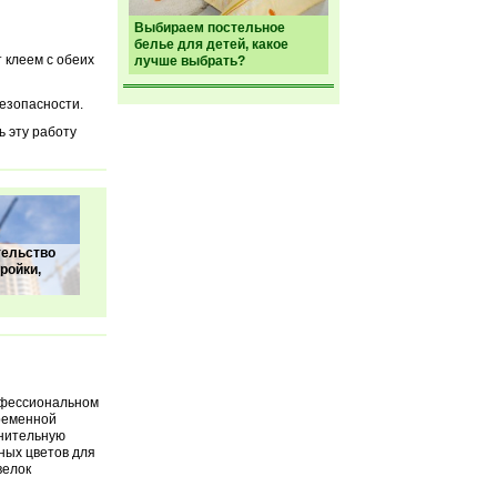
Выбираем постельное
белье для детей, какое
 клеем с обеих
лучше выбрать?
езопасности.
ь эту работу
тельство
ройки,
офессиональном
ременной
лнительную
ных цветов для
велок