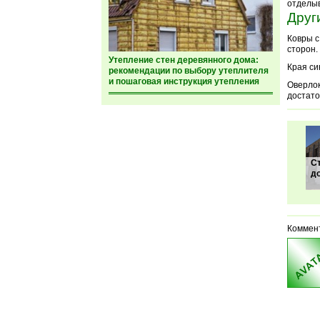
отделы
Друг
Ковры с
сторон.
Утепление стен деревянного дома:
Края си
рекомендации по выбору утеплителя
и пошаговая инструкция утепления
Оверлок
достато
С
д
Коммен