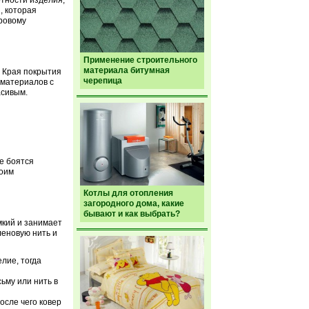
отности изделия,
, которая
ровому
Применение строительного
материала битумная
. Края покрытия
черепица
 материалов с
асивым.
е боятся
воим
Котлы для отопления
загородного дома, какие
бывают и как выбрать?
мкий и занимает
леновую нить и
лие, тогда
ьму или нить в
осле чего ковер