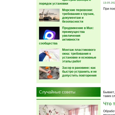
13.05.20
порядок установки
При пок
Морские перевозки:
требования к грузам,
документам и
безопасности
Продвижение в Max:
преимущества
увеличения
активности
сообщества
Монтаж пластикового
окна: требования к
установке и основные
этапы работ
Засор в раковине: как
быстро устранить и не
допустить повторения
Случайные советы
Бывает,
таких с
Что 
Обработ