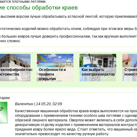
вается плотными петлями.
ие способы обработки краев
 высоким ворсом лучше обрабатывать атласной лентой, которую приклеивают
нтетических изделий можно обработать огнем, соблюдая при этом все меры б
 больших ковров лучше доверить профессионалам, так как вручную выполнит
чно сложно.
теклофибробетон:
Особенности и
Как выбрать
Строи
остоинства
правила
электрогенератор
новост
открытия
тарии
Валентин | 14.05.20, 02:09
Качественная машинная обработка краев ковра выполняется на пр
оборудовании с применением техники особого шва петлями с однов
обрезкой лишнего материала. Оверлок может включать в себя допо
декоративную отделку изделия с применением материалов контраст
придания ковру более яркого вида. Стоит отметить, что машинный о
значительно превосходит по качеству ручную работу.