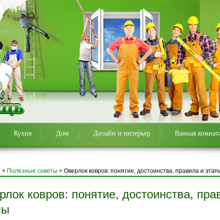
Кухня
Дом
Дизайн и интерьер
Ванная комнат
я
>
Полезные советы
>
Оверлок ковров: понятие, достоинства, правила и этап
рлок ковров: понятие, достоинства, пра
пы