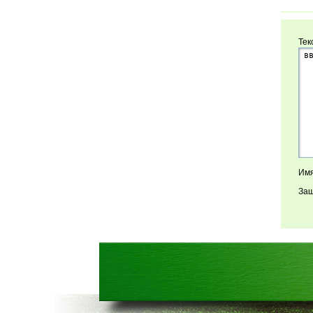
Тек
Имя
Защ