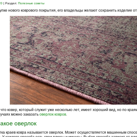
20
| Раздел:
Полезные советы
упке нового коврового покрытия, его владельцы желают сохранить изделие от
 что ковер, который служит уже несколько лет, имеет хороший вид, но по края
лучаях можно заказать
оверлок ковров
.
такое оверлок
ка краев ковра называется оверлок. Может осуществляется машинным спос