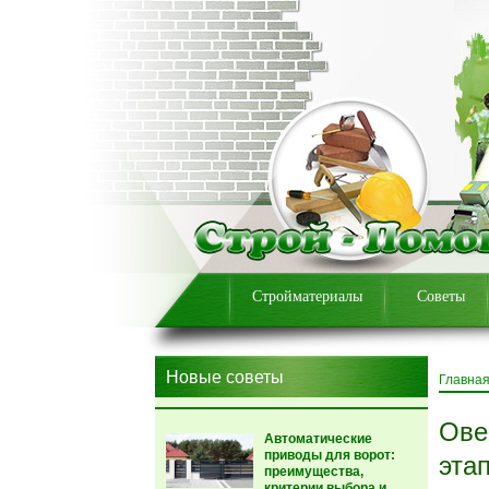
Стройматериалы
Советы
Новые советы
Главна
Ове
Автоматические
приводы для ворот:
эта
преимущества,
критерии выбора и