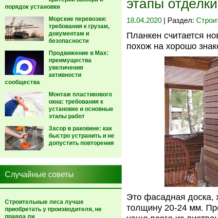
этапы отделки
порядок установки
Морские перевозки:
18.04.2020
| Раздел:
Строи
требования к грузам,
документам и
Планкен считается н
безопасности
похож на хорошо знак
Продвижение в Max:
преимущества
увеличения
активности
сообщества
Монтаж пластикового
окна: требования к
установке и основные
этапы работ
Засор в раковине: как
быстро устранить и не
допустить повторения
Случайные советы
Это фасадная доска,
Строительные леса лучше
толщину 20-24 мм. Пр
приобретать у производителя, не
правда ли