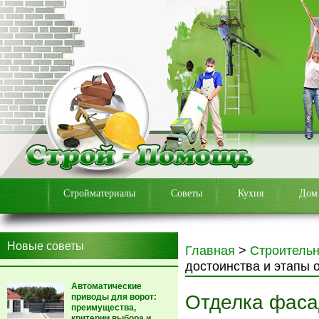
Стройматериалы
Советы
Кухня
Дом
Новые советы
Главная
>
Строитель
достоинства и этапы 
Автоматические
Отделка фаса
приводы для ворот:
преимущества,
критерии выбора и