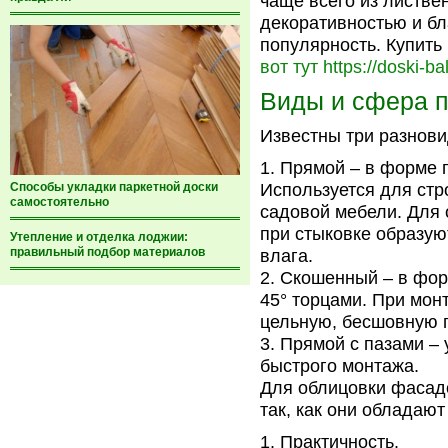
чаще всего из листве
декоративностью и бл
популярность. Купить
вот тут https://doski-ba
Виды и сфера 
Известны три разнови
Прямой – в форме 
Способы укладки паркетной доски
Используется для стр
самостоятельно
садовой мебели. Для 
при стыковке образую
Утепление и отделка лоджии:
правильный подбор материалов
влага.
Скошенный – в фор
45° торцами. При мон
цельную, бесшовную 
Прямой с пазами –
быстрого монтажа.
Для облицовки фасад
так, как они обладаю
Практичность.