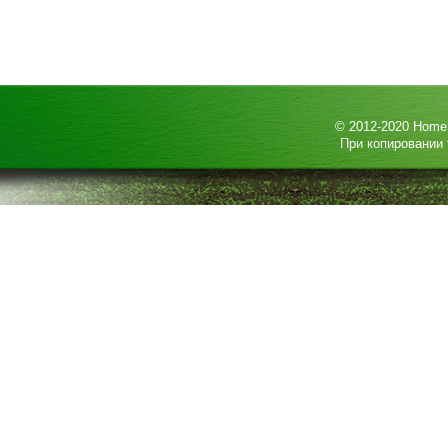
© 2012-2020
HomeP
При копировании 