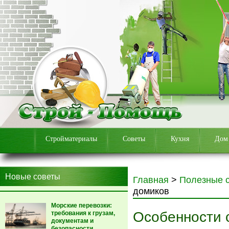
Стройматериалы
Советы
Кухня
Дом
Новые советы
Главная
>
Полезные 
домиков
Морские перевозки:
Особенности 
требования к грузам,
документам и
безопасности