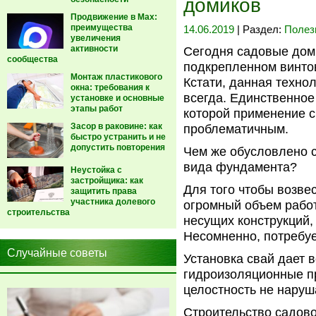
домиков
Продвижение в Max:
преимущества
14.06.2019
| Раздел:
Полез
увеличения
активности
Сегодня садовые дом
сообщества
подкрепленном винто
Монтаж пластикового
Кстати, данная техно
окна: требования к
всегда. Единственное
установке и основные
этапы работ
которой применение с
Засор в раковине: как
проблематичным.
быстро устранить и не
допустить повторения
Чем же обусловлено 
вида фундамента?
Неустойка с
застройщика: как
Для того чтобы возве
защитить права
участника долевого
огромный объем работ
строительства
несущих конструкций,
Несомненно, потребуе
Случайные советы
Установка свай дает 
гидроизоляционные пр
целостность не наруш
Строительство садово