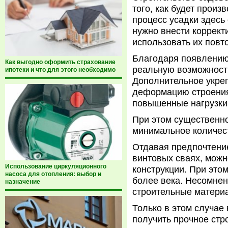
того, как будет прои
процесс усадки здесь 
нужно внести коррект
использовать их повт
Благодаря появлению
Как выгодно оформить страхование
реальную возможност
ипотеки и что для этого необходимо
Дополнительное укре
деформацию строения
повышенные нагрузки
При этом существенно
минимальное количес
Отдавая предпочтение
винтовых сваях, можн
Использование циркуляционного
конструкции. При это
насоса для отопления: выбор и
более века. Несомнен
назначение
строительные матери
Только в этом случае
получить прочное стр