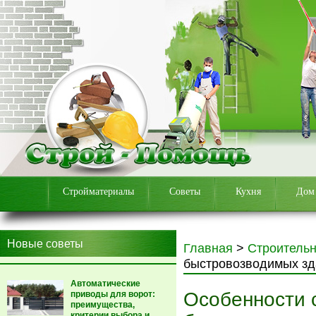
Стройматериалы
Советы
Кухня
Дом
Новые советы
Главная
>
Строитель
быстровозводимых зд
Автоматические
Особенности 
приводы для ворот:
преимущества,
критерии выбора и