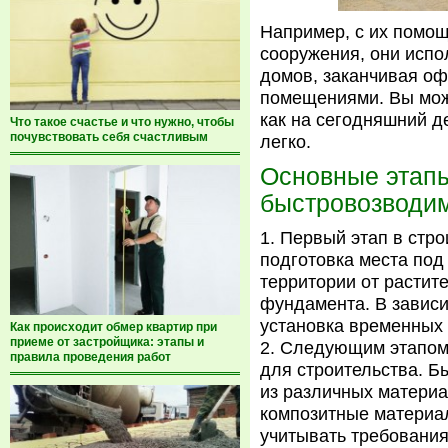
Например, с их помо
сооружения, они испо
домов, заканчивая о
помещениями. Вы мож
как на сегодняшний д
Что такое счастье и что нужно, чтобы
почувствовать себя счастливым
легко.
Основные этапы
быстровозводим
Первый этап в стр
подготовка места под 
территории от растит
фундамента. В зависи
установка временных 
Как происходит обмер квартир при
приеме от застройщика: этапы и
Следующим этапом 
правила проведения работ
для строительства. Б
из различных материал
композитные материа
учитывать требования