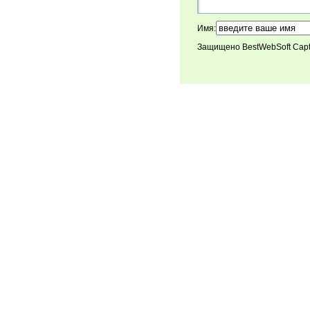
Имя:
Защищено BestWebSoft Cap