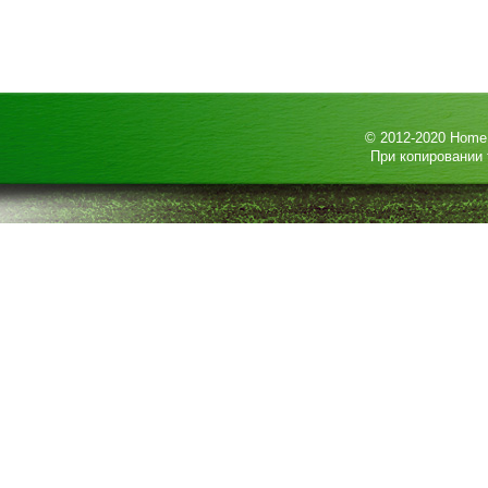
© 2012-2020
HomeP
При копировании 