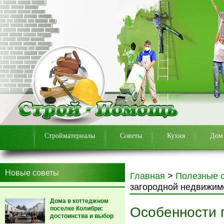
Стройматериалы
Советы
Кухня
Дом
Новые советы
Главная
>
Полезные 
загородной недвижим
Дома в коттеджном
Особенности 
поселке Колибри:
достоинства и выбор