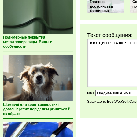
Главные
Ос
достоинства
пр
топливных
Текст сообщения:
Полимерные покрытия
металлочерепицы. Виды и
особенности
Имя:
Защищено BestWebSoft Cap
Шампуні для короткошерстих і
довгошерстих порід: чим різняться й
як обрати