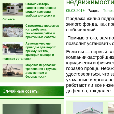
недвижимост
Стабилизаторы
напряжения плюсы:
05.03.2019
| Раздел:
Полез
виды и критерии
выбора для дома и
Продажа жилья подра
бизнеса
жилого фонда.
Как пр
Строительство домов
с объявлений.
из газобетона:
технология работ и
практичные советы
Помимо этого, вам по
позволит установить 
Автоматические
приводы для ворот:
Если вы — первый вла
преимущества,
критерии выбора и
компании-застройщика
порядок установки
юридически и физичес
Морские перевозки:
гораздо проще. Необх
требования к грузам,
документам и
удостовериться, что 
безопасности
указанные в договоре,
работают ли все инже
дефектов, так далее.
Случайные советы